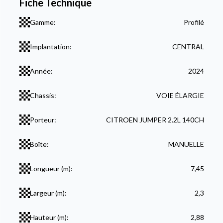
Fiche Technique
Gamme:
Profilé
Implantation:
CENTRAL
Année:
2024
Chassis:
VOIE ÉLARGIE
Porteur:
CITROEN JUMPER 2.2L 140CH
Boîte:
MANUELLE
Longueur (m):
7,45
Largeur (m):
2,3
Hauteur (m):
2,88