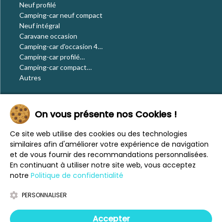
Neuf profilé
Camping-car neuf compact
Neuf intégral
Caravane occasion
Camping-car d'occasion 4
places
Camping-car profilé
occasion
Camping-car compact
occasion
Autres
Le blog
On vous présente nos Cookies !
Actualités
Évènements
Ce site web utilise des cookies ou des technologies
Nos conseils
similaires afin d'améliorer votre expérience de navigation
Vos voyages
et de vous fournir des recommandations personnalisées.
CaraMaps
En continuant à utiliser notre site web, vous acceptez
Espace presse
notre
Politique de confidentialité
PERSONNALISER
Mentions légales
Politique de confidentialité
Accepter