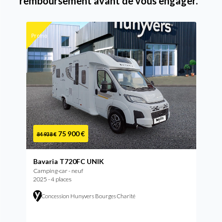
remboursement avant de vous engager.
Promo
75 900 €
84 938 €
Bavaria T720FC UNIK
Camping-car - neuf
2025 - 4 places
Concession Hunyvers Bourges Charité