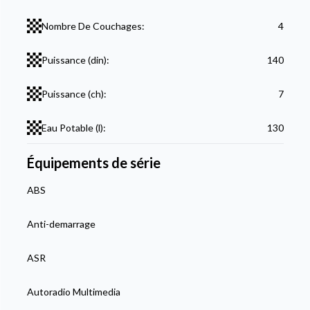
Nombre De Couchages:
4
Puissance (din):
140
Puissance (ch):
7
Eau Potable (l):
130
Équipements de série
ABS
Anti-demarrage
ASR
Autoradio Multimedia