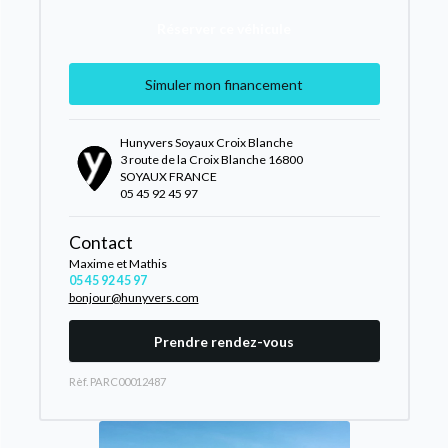
Réserver ce véhicule
Simuler mon financement
Hunyvers Soyaux Croix Blanche
3 route de la Croix Blanche 16800
SOYAUX FRANCE
05 45 92 45 97
Contact
Maxime et Mathis
05 45 92 45 97
bonjour@hunyvers.com
Prendre rendez-vous
Rèf. PARC00012487