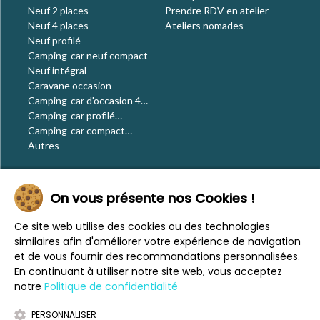
Neuf 2 places
Prendre RDV en atelier
Neuf 4 places
Ateliers nomades
Neuf profilé
Camping-car neuf compact
Neuf intégral
Caravane occasion
Camping-car d'occasion 4
places
Camping-car profilé
occasion
Camping-car compact
occasion
Autres
Le blog
On vous présente nos Cookies !
Actualités
Évènements
Ce site web utilise des cookies ou des technologies
Nos conseils
similaires afin d'améliorer votre expérience de navigation
Vos voyages
et de vous fournir des recommandations personnalisées.
CaraMaps
En continuant à utiliser notre site web, vous acceptez
Espace presse
notre
Politique de confidentialité
PERSONNALISER