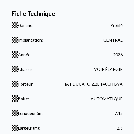
Fiche Technique
Gamme:
Profilé
Implantation:
CENTRAL
Année:
2026
Chassis:
VOIE ÉLARGIE
Porteur:
FIAT DUCATO 2,2L 140CH BVA
Boîte:
AUTOMATIQUE
Longueur (m):
7,45
Largeur (m):
2,3