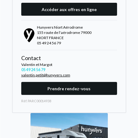
Accéder aux offres en ligne
Hunyvers Niort Aérodrome
155 route de l'aérodrome 79000
NIORT FRANCE
05 49 24 56 79
Contact
Valentin et Margot
05 49 24 56 79
valentin.petit@hunyvers.com
Prendre rendez-vous
Rèf. PARC00014938