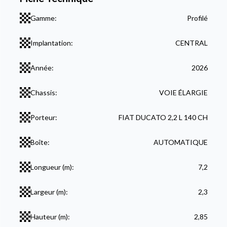
Gamme:
Profilé
Implantation:
CENTRAL
Année:
2026
Chassis:
VOIE ÉLARGIE
Porteur:
FIAT DUCATO 2,2 L 140 CH
Boîte:
AUTOMATIQUE
Longueur (m):
7,2
Largeur (m):
2,3
Hauteur (m):
2,85