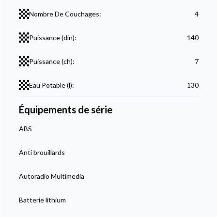
Nombre De Couchages:
4
Puissance (din):
140
Puissance (ch):
7
Eau Potable (l):
130
Équipements de série
ABS
Anti brouillards
Autoradio Multimedia
Batterie lithium