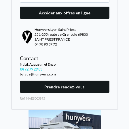
Accéder aux offres en ligne
Hunyvers Lyon Saint Priest
251-255 route de Grenoble 69800
SAINT PRIEST FRANCE
04 78 90 37 72
Contact
Nabil, Augustin et Enzo
04 72 79 29 83
balade@hunyvers.com
Prendre rendez-vous
Rèf. MAES005995