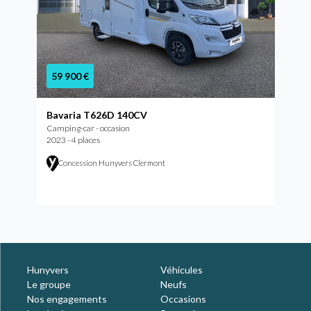
59 900 €
Bavaria T626D 140CV
Camping-car - occasion
2023 - 4 places
Concession Hunyvers Clermont
Hunyvers
Véhicules
Le groupe
Neufs
Nos engagements
Occasions