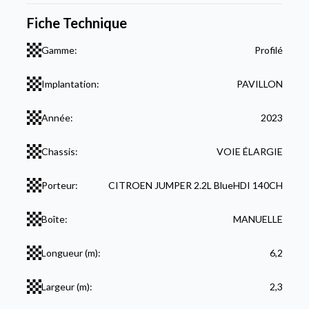
Fiche Technique
Gamme:
Profilé
Implantation:
PAVILLON
Année:
2023
Chassis:
VOIE ÉLARGIE
Porteur:
CITROEN JUMPER 2.2L BlueHDI 140CH
Boîte:
MANUELLE
Longueur (m):
6,2
Largeur (m):
2,3