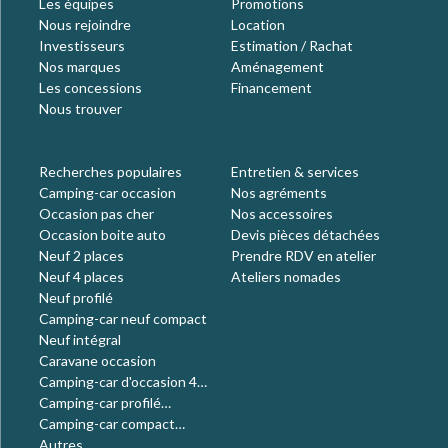
Les équipes
Promotions
Nous rejoindre
Location
Investisseurs
Estimation / Rachat
Nos marques
Aménagement
Les concessions
Financement
Nous trouver
Recherches populaires
Entretien & services
Camping-car occasion
Nos agréments
Occasion pas cher
Nos accessoires
Occasion boite auto
Devis pièces détachées
Neuf 2 places
Prendre RDV en atelier
Neuf 4 places
Ateliers nomades
Neuf profilé
Camping-car neuf compact
Neuf intégral
Caravane occasion
Camping-car d'occasion 4
places
Camping-car profilé
occasion
Camping-car compact
occasion
Autres