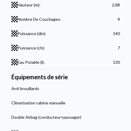
Hauteur (m):
2,88
Nombre De Couchages:
4
Puissance (din):
140
Puissance (ch):
7
Eau Potable (l):
130
Équipements de série
Anti brouillards
Climatisation cabine manuelle
Double Airbag (conducteur+passager)