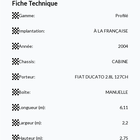
Fiche Technique
Gamme:
Profilé
Implantation:
À LA FRANÇAISE
Année:
2004
Chassis:
CABINE
Porteur:
FIAT DUCATO 2.8L 127CH
Boîte:
MANUELLE
Longueur (m):
6,11
Largeur (m):
2,2
Hauteur (m):
2,75