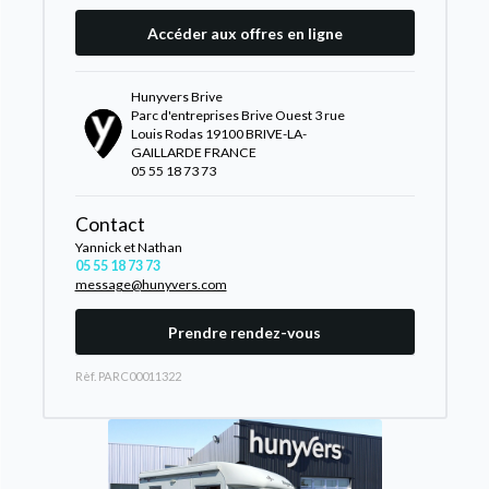
Accéder aux offres en ligne
Hunyvers Brive
Parc d'entreprises Brive Ouest 3 rue
Louis Rodas 19100 BRIVE-LA-
GAILLARDE FRANCE
05 55 18 73 73
Contact
Yannick et Nathan
05 55 18 73 73
message@hunyvers.com
Prendre rendez-vous
Rèf. PARC00011322