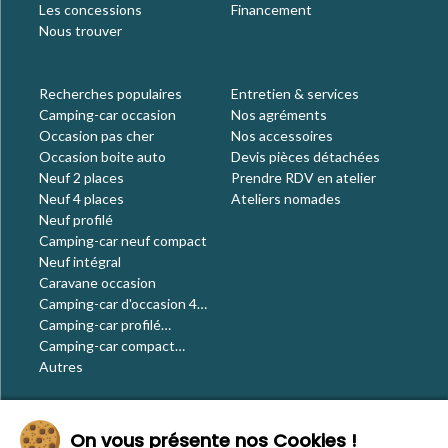
Les concessions
Financement
Nous trouver
Recherches populaires
Entretien & services
Camping-car occasion
Nos agréments
Occasion pas cher
Nos accessoires
Occasion boite auto
Devis pièces détachées
Neuf 2 places
Prendre RDV en atelier
Neuf 4 places
Ateliers nomades
Neuf profilé
Camping-car neuf compact
Neuf intégral
Caravane occasion
Camping-car d'occasion 4
places
Camping-car profilé
occasion
Camping-car compact
occasion
Autres
Le blog
On vous présente nos Cookies !