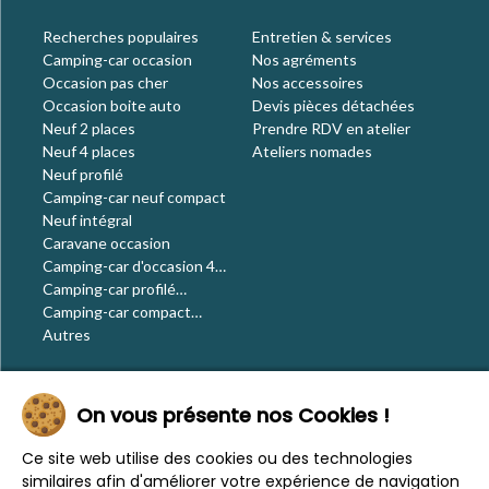
Recherches populaires
Entretien & services
Camping-car occasion
Nos agréments
Occasion pas cher
Nos accessoires
Occasion boite auto
Devis pièces détachées
Neuf 2 places
Prendre RDV en atelier
Neuf 4 places
Ateliers nomades
Neuf profilé
Camping-car neuf compact
Neuf intégral
Caravane occasion
Camping-car d'occasion 4
places
Camping-car profilé
occasion
Camping-car compact
occasion
Autres
Le blog
On vous présente nos Cookies !
Actualités
Évènements
Ce site web utilise des cookies ou des technologies
Nos conseils
similaires afin d'améliorer votre expérience de navigation