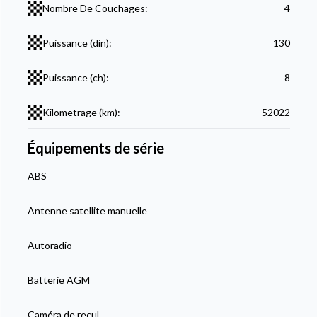
Nombre De Couchages:
4
Puissance (din):
130
Puissance (ch):
8
Kilometrage (km):
52022
Équipements de série
ABS
Antenne satellite manuelle
Autoradio
Batterie AGM
Caméra de recul