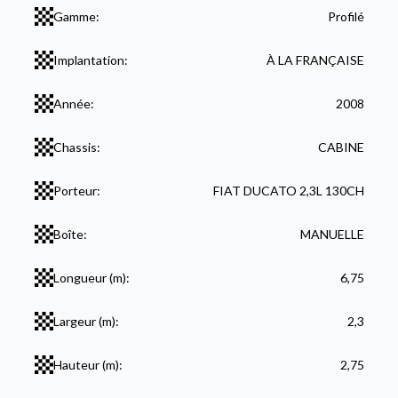
Gamme:
Profilé
Implantation:
À LA FRANÇAISE
Année:
2008
Chassis:
CABINE
Porteur:
FIAT DUCATO 2,3L 130CH
Boîte:
MANUELLE
Longueur (m):
6,75
Largeur (m):
2,3
Hauteur (m):
2,75