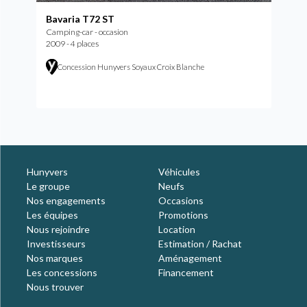
Bavaria T72 ST
Camping-car - occasion
2009 - 4 places
Concession Hunyvers Soyaux Croix Blanche
Hunyvers
Véhicules
Le groupe
Neufs
Nos engagements
Occasions
Les équipes
Promotions
Nous rejoindre
Location
Investisseurs
Estimation / Rachat
Nos marques
Aménagement
Les concessions
Financement
Nous trouver