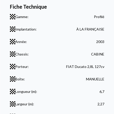
Fiche Technique
Gamme:
Profilé
Implantation:
À LA FRANÇAISE
Année:
2003
Chassis:
CABINE
Porteur:
FIAT Ducato 2,8L 127cv
Boîte:
MANUELLE
Longueur (m):
6,7
Largeur (m):
2,27