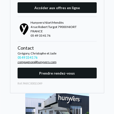
Accéder aux offres en ligne
Hunyvers Niort Mendès
4 rue Robert Turgot 79000 NIORT
FRANCE
05 49 33 41 76
Contact
Grégory, Christophe et Jade
05 49 33 41 76
compagnon@hunyvers.com
Prendre rendez-vous
Rèf. PARC00011049