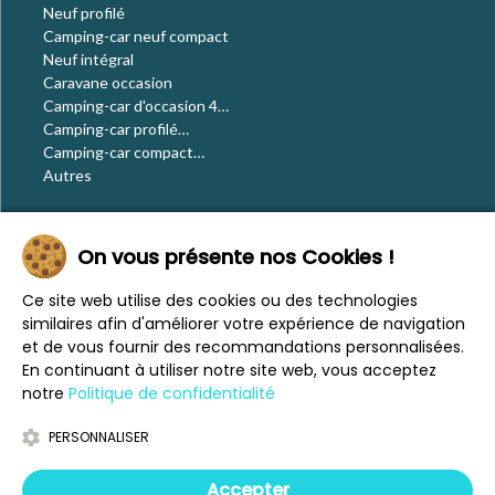
Neuf profilé
Camping-car neuf compact
Neuf intégral
Caravane occasion
Camping-car d'occasion 4
places
Camping-car profilé
occasion
Camping-car compact
occasion
Autres
Le blog
On vous présente nos Cookies !
Actualités
Évènements
Ce site web utilise des cookies ou des technologies
Nos conseils
similaires afin d'améliorer votre expérience de navigation
Vos voyages
et de vous fournir des recommandations personnalisées.
CaraMaps
En continuant à utiliser notre site web, vous acceptez
Espace presse
notre
Politique de confidentialité
PERSONNALISER
Mentions légales
Politique de confidentialité
Accepter