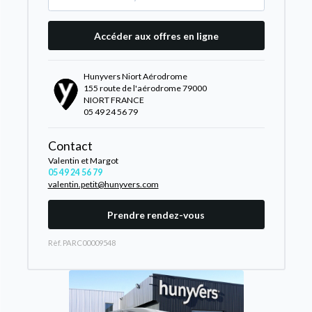
Accéder aux offres en ligne
Hunyvers Niort Aérodrome
155 route de l'aérodrome 79000
NIORT FRANCE
05 49 24 56 79
Contact
Valentin et Margot
05 49 24 56 79
valentin.petit@hunyvers.com
Prendre rendez-vous
Rèf. PARC00009548