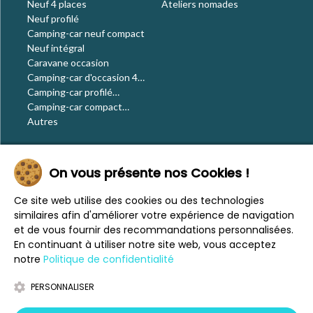
Neuf 4 places
Ateliers nomades
Neuf profilé
Camping-car neuf compact
Neuf intégral
Caravane occasion
Camping-car d'occasion 4
places
Camping-car profilé
occasion
Camping-car compact
occasion
Autres
Le blog
On vous présente nos Cookies !
Actualités
Évènements
Ce site web utilise des cookies ou des technologies
Nos conseils
similaires afin d'améliorer votre expérience de navigation
Vos voyages
et de vous fournir des recommandations personnalisées.
CaraMaps
En continuant à utiliser notre site web, vous acceptez
Espace presse
notre
Politique de confidentialité
PERSONNALISER
Mentions légales
Politique de confidentialité