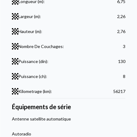
Longueur (m):
6,75
Largeur (m):
2,26
Hauteur (m):
2,76
Nombre De Couchages:
3
Puissance (din):
130
Puissance (ch):
8
Kilometrage (km):
56217
Équipements de série
Antenne satellite automatique
Autoradio