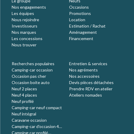
Le groupe
Neufs
Nos engagements
Occasions
Les équipes
Promotions
Nous rejoindre
Location
Investisseurs
Estimation / Rachat
Nos marques
Aménagement
Les concessions
Financement
Nous trouver
Recherches populaires
Entretien & services
Camping-car occasion
Nos agréments
Occasion pas cher
Nos accessoires
Occasion boite auto
Devis pièces détachées
Neuf 2 places
Prendre RDV en atelier
Neuf 4 places
Ateliers nomades
Neuf profilé
Camping-car neuf compact
Neuf intégral
Caravane occasion
Camping-car d'occasion 4
places
Camping-car profilé