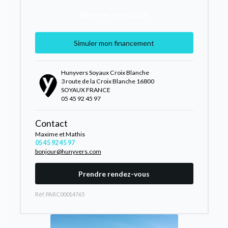
Réserver ce véhicule
Simuler mon financement
Hunyvers Soyaux Croix Blanche
3 route de la Croix Blanche 16800
SOYAUX FRANCE
05 45 92 45 97
Contact
Maxime et Mathis
05 45 92 45 97
bonjour@hunyvers.com
Prendre rendez-vous
Rèf. PARC00014765