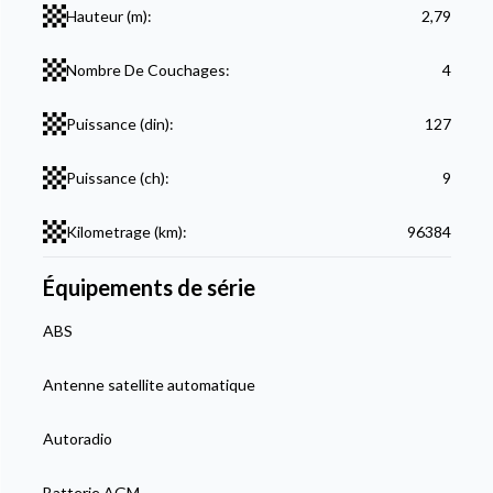
Hauteur (m):
2,79
Nombre De Couchages:
4
Puissance (din):
127
Puissance (ch):
9
Kilometrage (km):
96384
Équipements de série
ABS
Antenne satellite automatique
Autoradio
Batterie AGM