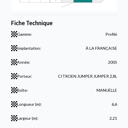
Fiche Technique
Gamme:
Profilé
Implantation:
À LA FRANÇAISE
Année:
2005
Porteur:
CITROEN JUMPER JUMPER 2,8L
Boîte:
MANUELLE
Longueur (m):
6,6
Largeur (m):
2,21