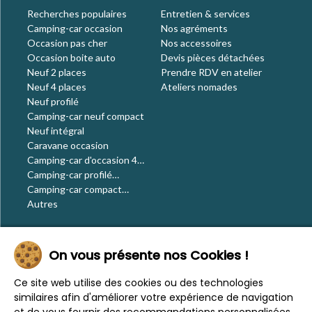
Recherches populaires
Entretien & services
Camping-car occasion
Nos agréments
Occasion pas cher
Nos accessoires
Occasion boite auto
Devis pièces détachées
Neuf 2 places
Prendre RDV en atelier
Neuf 4 places
Ateliers nomades
Neuf profilé
Camping-car neuf compact
Neuf intégral
Caravane occasion
Camping-car d'occasion 4
places
Camping-car profilé
occasion
Camping-car compact
occasion
Autres
Le blog
On vous présente nos Cookies !
Actualités
Évènements
Ce site web utilise des cookies ou des technologies
Nos conseils
similaires afin d'améliorer votre expérience de navigation
Vos voyages