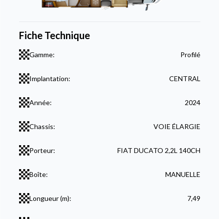
Fiche Technique
Gamme:
Profilé
Implantation:
CENTRAL
Année:
2024
Chassis:
VOIE ÉLARGIE
Porteur:
FIAT DUCATO 2,2L 140CH
Boîte:
MANUELLE
Longueur (m):
7,49