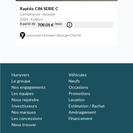
Rapido C86 SERIE C
Camping-car - occasion
2024 - 4 places
À partir de
/mois
709,01 €
Concession Hunyvers Bourges Charité
Hunyvers
Véhicules
Le groupe
Neufs
Nos engagements
Occasions
Les équipes
Promotions
Nous rejoindre
Location
Investisseurs
Estimation / Rachat
Nos marques
Aménagement
Les concessions
Financement
Nous trouver