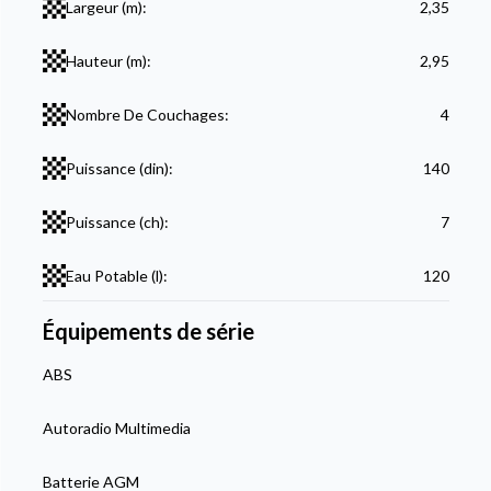
Largeur (m):
2,35
Hauteur (m):
2,95
Nombre De Couchages:
4
Puissance (din):
140
Puissance (ch):
7
Eau Potable (l):
120
Équipements de série
ABS
Autoradio Multimedia
Batterie AGM