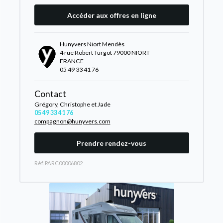
Accéder aux offres en ligne
Hunyvers Niort Mendès
4 rue Robert Turgot 79000 NIORT
FRANCE
05 49 33 41 76
Contact
Grégory, Christophe et Jade
05 49 33 41 76
compagnon@hunyvers.com
Prendre rendez-vous
Rèf. PARC00006802