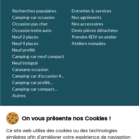
Recherches populaires
Entretien & services
Camping-car occasion
Nos agréments
Occasion pas cher
Nos accessoires
Occasion boite auto
Devis pièces détachées
Neuf 2 places
Prendre RDV en atelier
Neuf 4 places
Ateliers nomades
Neuf profilé
Camping-car neuf compact
Neuf intégral
Caravane occasion
Camping-car d'occasion 4
places
Camping-car profilé
occasion
Camping-car compact
occasion
Autres
Le blog
On vous présente nos Cookies !
Actualités
Évènements
Ce site web utilise des cookies ou des technologies
Nos conseils
similaires afin d'améliorer votre expérience de navigation