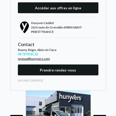
Accéder aux offres en ligne
Hunyvers Sublet
263 route de Grenoble 69800 SAINT-
PRIEST FRANCE
Contact
Ronny, Régis, Akim et Clara
04 78 90 65 22
joyeux@hunyvers.com
Prendre rendez-vous
Rèf. PARC00006502