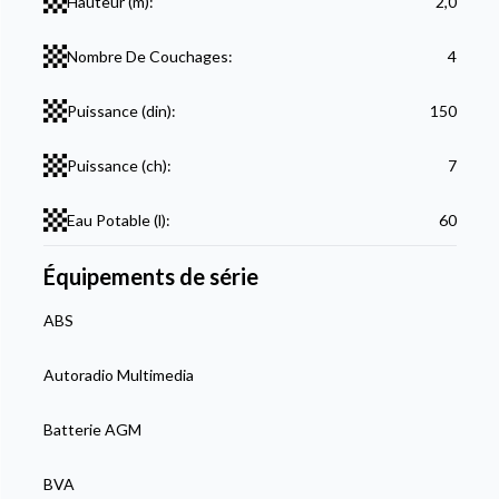
Hauteur (m):
2,0
Nombre De Couchages:
4
Puissance (din):
150
Puissance (ch):
7
Eau Potable (l):
60
Équipements de série
ABS
Autoradio Multimedia
Batterie AGM
BVA