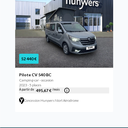
52 440 €
Pilote CV 540 BC
Camping-car - occasion
2023 - 5 places
À partir de
/mois
495,67 €
Concession Hunyvers Niort Aérodrome