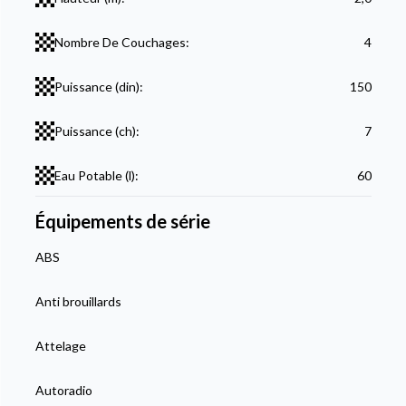
Nombre De Couchages:
4
Puissance (din):
150
Puissance (ch):
7
Eau Potable (l):
60
Équipements de série
ABS
Anti brouillards
Attelage
Autoradio