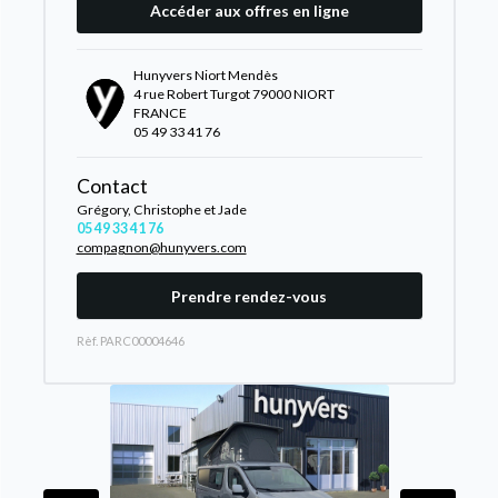
Accéder aux offres en ligne
Hunyvers Niort Mendès
4 rue Robert Turgot 79000 NIORT
FRANCE
05 49 33 41 76
Contact
Grégory, Christophe et Jade
05 49 33 41 76
compagnon@hunyvers.com
Prendre rendez-vous
Rèf. PARC00004646