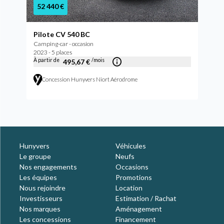
52 440 €
Pilote CV 540 BC
Camping-car - occasion
2023 - 5 places
À partir de
/mois
495,67 €
Concession Hunyvers Niort Aérodrome
Hunyvers
Véhicules
Le groupe
Neufs
Nos engagements
Occasions
Les équipes
Promotions
Nous rejoindre
Location
Investisseurs
Estimation / Rachat
Nos marques
Aménagement
Les concessions
Financement