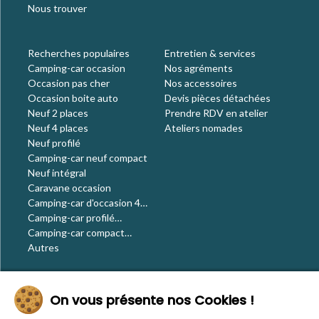
Nous trouver
Recherches populaires
Entretien & services
Camping-car occasion
Nos agréments
Occasion pas cher
Nos accessoires
Occasion boite auto
Devis pièces détachées
Neuf 2 places
Prendre RDV en atelier
Neuf 4 places
Ateliers nomades
Neuf profilé
Camping-car neuf compact
Neuf intégral
Caravane occasion
Camping-car d'occasion 4
places
Camping-car profilé
occasion
Camping-car compact
occasion
Autres
Le blog
On vous présente nos Cookies !
Actualités