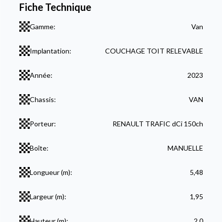
Fiche Technique
Gamme:
Van
Implantation:
COUCHAGE TOIT RELEVABLE
Année:
2023
Chassis:
VAN
Porteur:
RENAULT TRAFIC dCi 150ch
Boîte:
MANUELLE
Longueur (m):
5,48
Largeur (m):
1,95
Hauteur (m):
2,0