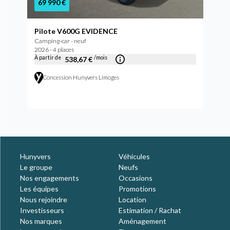
69 990 €
Pilote V600G EVIDENCE
Camping-car - neuf
2026 - 4 places
À partir de
/mois
538,67 €
Concession Hunyvers Limoges
Hunyvers
Véhicules
Le groupe
Neufs
Nos engagements
Occasions
Les équipes
Promotions
Nous rejoindre
Location
Investisseurs
Estimation / Rachat
Nos marques
Aménagement