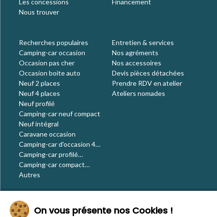
Les concessions
Financement
Nous trouver
Recherches populaires
Entretien & services
Camping-car occasion
Nos agréments
Occasion pas cher
Nos accessoires
Occasion boite auto
Devis pièces détachées
Neuf 2 places
Prendre RDV en atelier
Neuf 4 places
Ateliers nomades
Neuf profilé
Camping-car neuf compact
Neuf intégral
Caravane occasion
Camping-car d'occasion 4
places
Camping-car profilé
occasion
Camping-car compact
occasion
Autres
Le blog
On vous présente nos Cookies !
Actualités