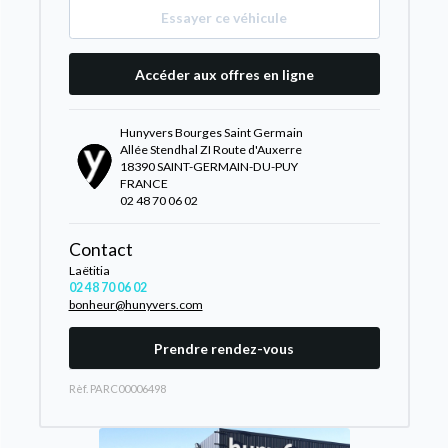
Essayer ce véhicule
Accéder aux offres en ligne
Hunyvers Bourges Saint Germain
Allée Stendhal ZI Route d'Auxerre
18390 SAINT-GERMAIN-DU-PUY
FRANCE
02 48 70 06 02
Contact
Laëtitia
02 48 70 06 02
bonheur@hunyvers.com
Prendre rendez-vous
Rèf. PARC00006498