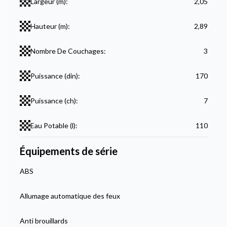
Largeur (m):
2,05
Hauteur (m):
2,89
Nombre De Couchages:
3
Puissance (din):
170
Puissance (ch):
7
Eau Potable (l):
110
Équipements de série
ABS
Allumage automatique des feux
Anti brouillards