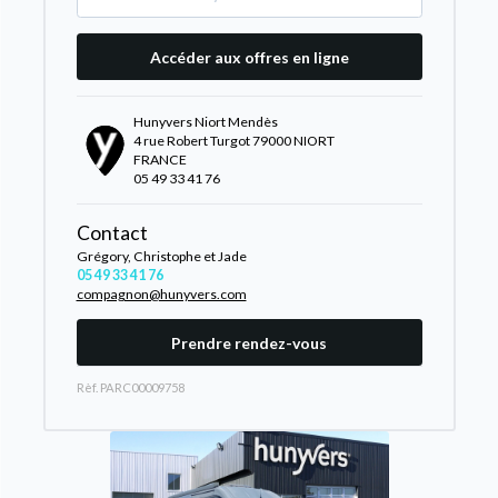
Accéder aux offres en ligne
Hunyvers Niort Mendès
4 rue Robert Turgot 79000 NIORT
FRANCE
05 49 33 41 76
Contact
Grégory, Christophe et Jade
05 49 33 41 76
compagnon@hunyvers.com
Prendre rendez-vous
Rèf. PARC00009758