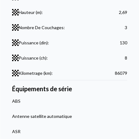
Hauteur (m):
2,69
Nombre De Couchages:
3
Puissance (din):
130
Puissance (ch):
8
Kilometrage (km):
86079
Équipements de série
ABS
Antenne satellite automatique
ASR