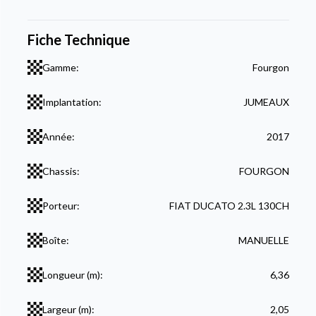
Fiche Technique
Gamme:
Fourgon
Implantation:
JUMEAUX
Année:
2017
Chassis:
FOURGON
Porteur:
FIAT DUCATO 2.3L 130CH
Boîte:
MANUELLE
Longueur (m):
6,36
Largeur (m):
2,05