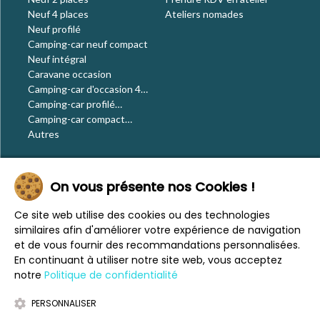
Neuf 4 places
Ateliers nomades
Neuf profilé
Camping-car neuf compact
Neuf intégral
Caravane occasion
Camping-car d'occasion 4
places
Camping-car profilé
occasion
Camping-car compact
occasion
Autres
Le blog
On vous présente nos Cookies !
Actualités
Évènements
Ce site web utilise des cookies ou des technologies
Nos conseils
similaires afin d'améliorer votre expérience de navigation
Vos voyages
et de vous fournir des recommandations personnalisées.
CaraMaps
En continuant à utiliser notre site web, vous acceptez
Espace presse
notre
Politique de confidentialité
PERSONNALISER
Mentions légales
Politique de confidentialité