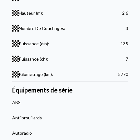
Hauteur (m):
2,6
Nombre De Couchages:
3
Puissance (din):
135
Puissance (ch):
7
Kilometrage (km):
5770
Équipements de série
ABS
Anti brouillards
Autoradio