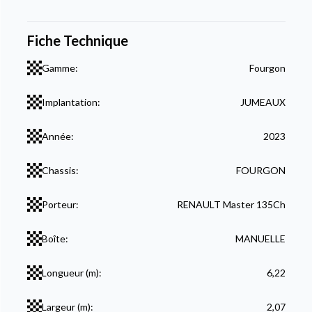
Fiche Technique
Gamme:
Fourgon
Implantation:
JUMEAUX
Année:
2023
Chassis:
FOURGON
Porteur:
RENAULT Master 135Ch
Boîte:
MANUELLE
Longueur (m):
6,22
Largeur (m):
2,07