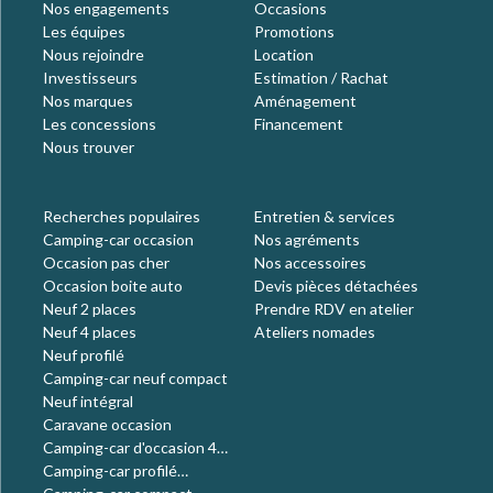
Nos engagements
Occasions
Les équipes
Promotions
Nous rejoindre
Location
Investisseurs
Estimation / Rachat
Nos marques
Aménagement
Les concessions
Financement
Nous trouver
Recherches populaires
Entretien & services
Camping-car occasion
Nos agréments
Occasion pas cher
Nos accessoires
Occasion boite auto
Devis pièces détachées
Neuf 2 places
Prendre RDV en atelier
Neuf 4 places
Ateliers nomades
Neuf profilé
Camping-car neuf compact
Neuf intégral
Caravane occasion
Camping-car d'occasion 4
places
Camping-car profilé