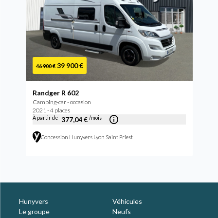
39 900 €
46 900 €
Randger R 602
Camping-car - occasion
2021 - 4 places
À partir de
/mois
377,04 €
Concession Hunyvers Lyon Saint Priest
Hunyvers
Véhicules
Le groupe
Neufs