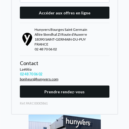
Accéder aux offres en ligne
Hunyvers Bourges Saint Germain
Allée Stendhal ZI Route d'Auxerre
18390 SAINT-GERMAIN-DU-PUY
FRANCE
02 48 70 06 02
Contact
Laëtitia
02 48 70 06 02
bonheur@hunyvers.com
Prendre rendez-vous
Rèf. PARC00005861