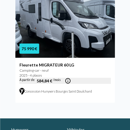
75 990 €
Fleurette MIGRATEUR 60 LG
Camping-car - neuf
2025 - 4 places
À partir de
/mois
584,84 €
Concession Hunyvers Bourges Saint Doulchard
Hunyvers
Véhicules