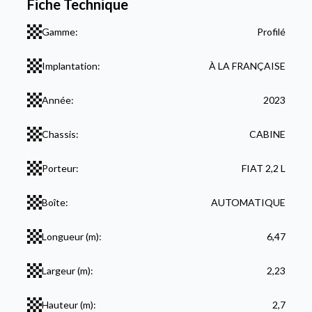
Fiche Technique
Gamme:
Profilé
Implantation:
À LA FRANÇAISE
Année:
2023
Chassis:
CABINE
Porteur:
FIAT 2,2 L
Boîte:
AUTOMATIQUE
Longueur (m):
6,47
Largeur (m):
2,23
Hauteur (m):
2,7