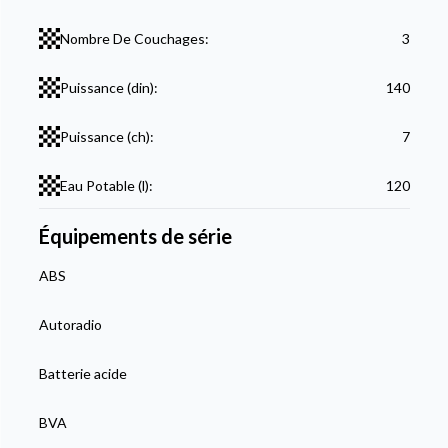
Nombre De Couchages:
3
Puissance (din):
140
Puissance (ch):
7
Eau Potable (l):
120
Équipements de série
ABS
Autoradio
Batterie acide
BVA