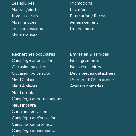
Les équipes
Promotions
Nous rejoindre
Location
Investisseurs
Estimation / Rachat
Nos marques
Aménagement
Les concessions
Financement
Nous trouver
Recherches populaires
Entretien & services
Camping-car occasion
Nos agréments
Occasion pas cher
Nos accessoires
Occasion boite auto
Devis pièces détachées
Neuf 2 places
Prendre RDV en atelier
Neuf 4 places
Ateliers nomades
Neuf profilé
Camping-car neuf compact
Neuf intégral
Caravane occasion
Camping-car d'occasion 4
places
Camping-car profilé
occasion
Camping-car compact