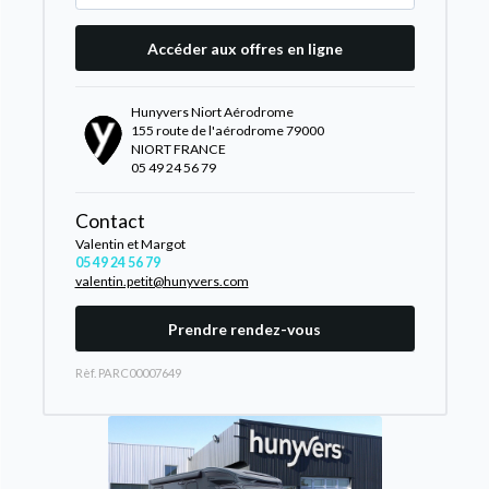
Accéder aux offres en ligne
Hunyvers Niort Aérodrome
155 route de l'aérodrome 79000
NIORT FRANCE
05 49 24 56 79
Contact
Valentin et Margot
05 49 24 56 79
valentin.petit@hunyvers.com
Prendre rendez-vous
Rèf. PARC00007649