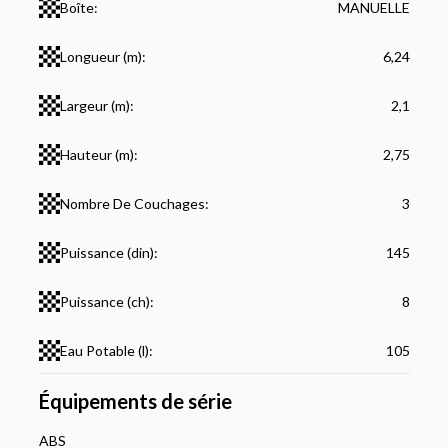
Boîte:
MANUELLE
Longueur (m):
6,24
Largeur (m):
2,1
Hauteur (m):
2,75
Nombre De Couchages:
3
Puissance (din):
145
Puissance (ch):
8
Eau Potable (l):
105
Équipements de série
ABS