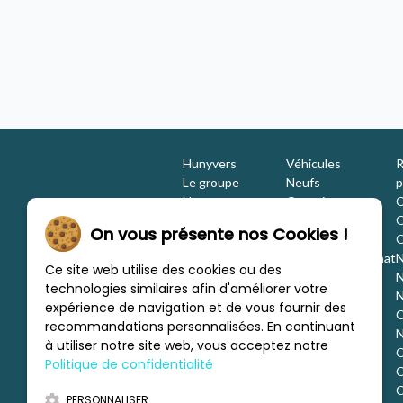
À partir de
/mois
517,62 €
unyvers Soyaux Pétureau
Concession Hunyvers Soyaux Croix Bla
Hunyvers
Véhicules
R
Le groupe
Neufs
p
Nos engagements
Occasions
C
Les équipes
Promotions
O
On vous présente nos Cookies !
Nous rejoindre
Location
O
Investisseurs
Estimation / Rachat
N
Ce site web utilise des cookies ou des
Nos marques
Aménagement
N
technologies similaires afin d'améliorer votre
Les concessions
Financement
N
expérience de navigation et de vous fournir des
Nous trouver
C
recommandations personnalisées. En continuant
c
N
à utiliser notre site web, vous acceptez notre
C
Politique de confidentialité
C
d
C
PERSONNALISER