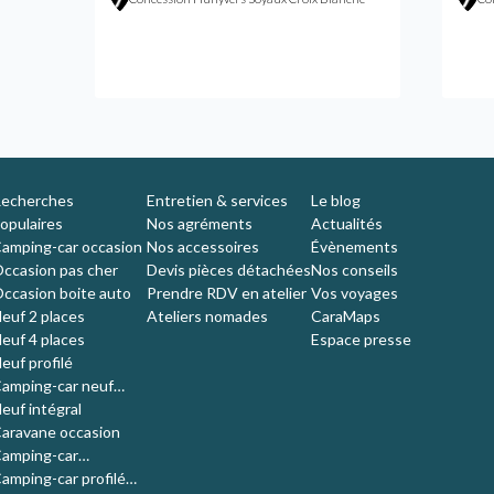
nche
echerches
Entretien & services
Le blog
opulaires
Nos agréments
Actualités
amping-car occasion
Nos accessoires
Évènements
ccasion pas cher
Devis pièces détachées
Nos conseils
ccasion boite auto
Prendre RDV en atelier
Vos voyages
euf 2 places
Ateliers nomades
CaraMaps
euf 4 places
Espace presse
euf profilé
amping-car neuf
ompact
euf intégral
aravane occasion
amping-car
'occasion 4 places
amping-car profilé