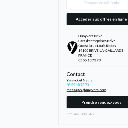
Essayer ce véhicule
Accéder aux offres en ligne
Hunyvers Brive
Parc d'entreprises Brive
Ouest 3 rue Louis Rodas
19100 BRIVE-LA-GAILLARDE
FRANCE
05 55 18 73 73
Contact
Yannick et Nathan
05 55 18 73 73
message@hunyvers.com
Prendre rendez-vous
Rèf. PARC00010472