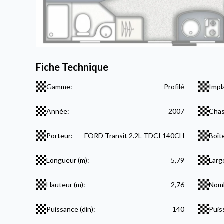
Fiche Technique
Gamme:
Profilé
Impl
Année:
2007
Chas
Porteur:
FORD Transit 2.2L TDCI 140CH
Boît
Longueur (m):
5,79
Larg
Hauteur (m):
2,76
Nomb
Puissance (din):
140
Puis