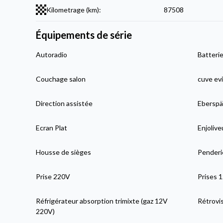
Kilometrage (km):
87508
Équipements de série
Autoradio
Batterie
Couchage salon
cuve evi
Direction assistée
Eberspäc
Ecran Plat
Enjolive
Housse de sièges
Penderi
Prise 220V
Prises 
Réfrigérateur absorption trimixte (gaz 12V
Rétrovi
220V)