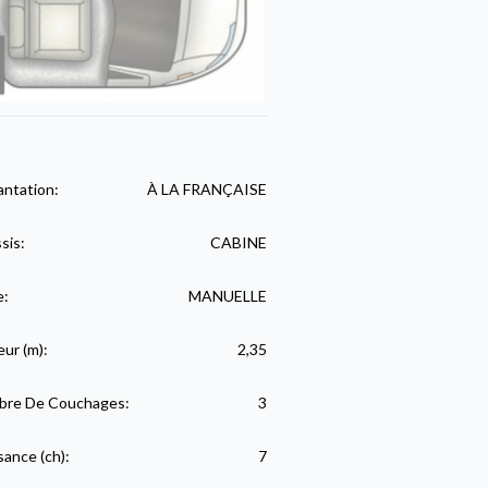
antation:
À LA FRANÇAISE
sis:
CABINE
e:
MANUELLE
eur (m):
2,35
re De Couchages:
3
sance (ch):
7