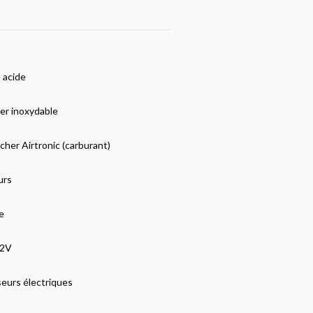
 acide
er inoxydable
her Airtronic (carburant)
urs
e
12V
seurs électriques