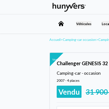
Véhicules
Loca
Accueil
>
Camping-car occasion
>
Campi
Vendu
Challenger GENESIS 32
Camping-car - occasion
2007 - 4 places
Vendu
31 900