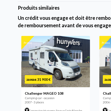
Produits similaires
Un crédit vous engage et doit être rembou
de remboursement avant de vous engage
Promo
Promo
31 900 €
38 900 €
36 00
Challenger MAGEO 108
Chal
Camping-car - occasion
Campin
2007 - 3 places
2006 -
Concession Hunyvers Soyaux Croix Blanche
Co