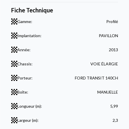
Fiche Technique
Gamme:
Profilé
Implantation:
PAVILLON
Année:
2013
Chassis:
VOIE ÉLARGIE
Porteur:
FORD TRANSIT 140CH
Boîte:
MANUELLE
Longueur (m):
5,99
Largeur (m):
2,3