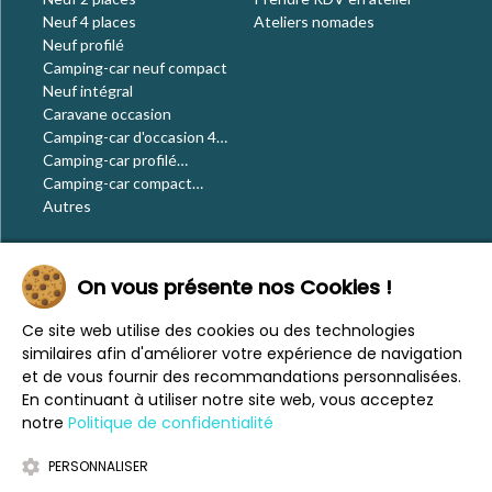
Neuf 4 places
Ateliers nomades
Neuf profilé
Camping-car neuf compact
Neuf intégral
Caravane occasion
Camping-car d'occasion 4
places
Camping-car profilé
occasion
Camping-car compact
occasion
Autres
Le blog
On vous présente nos Cookies !
Actualités
Évènements
Ce site web utilise des cookies ou des technologies
Nos conseils
similaires afin d'améliorer votre expérience de navigation
Vos voyages
et de vous fournir des recommandations personnalisées.
CaraMaps
En continuant à utiliser notre site web, vous acceptez
Espace presse
notre
Politique de confidentialité
PERSONNALISER
Mentions légales
Politique de confidentialité