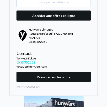
Essayer ce véhicule
Accéder aux offres en ligne
Hunyvers Limoges
Route De Boisseuil 87220 FEYTIAT
FRANCE
05 55 30 23 52
Contact
Tony et Mickael
05 55 30 23 52
voyage@hunyvers.com
Prendre rendez-vous
Rèf. PARC00008694