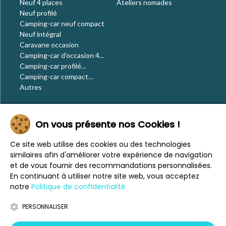
Neuf 4 places
Ateliers nomades
Neuf profilé
Camping-car neuf compact
Neuf intégral
Caravane occasion
Camping-car d'occasion 4
places
Camping-car profilé
occasion
Camping-car compact
occasion
Autres
Le blog
On vous présente nos Cookies !
Actualités
Évènements
Ce site web utilise des cookies ou des technologies
Nos conseils
similaires afin d'améliorer votre expérience de navigation
Vos voyages
et de vous fournir des recommandations personnalisées.
CaraMaps
En continuant à utiliser notre site web, vous acceptez
Espace presse
notre
Politique de confidentialité
PERSONNALISER
Mentions légales
Politique de confidentialité