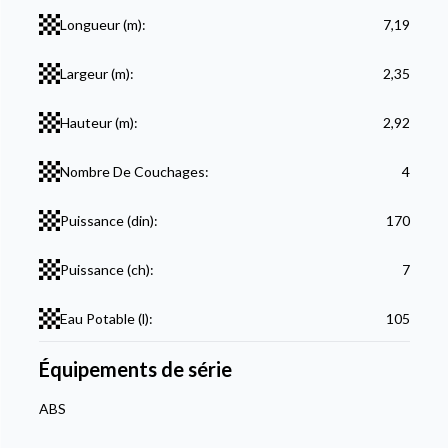
Longueur (m):
7,19
Largeur (m):
2,35
Hauteur (m):
2,92
Nombre De Couchages:
4
Puissance (din):
170
Puissance (ch):
7
Eau Potable (l):
105
Équipements de série
ABS