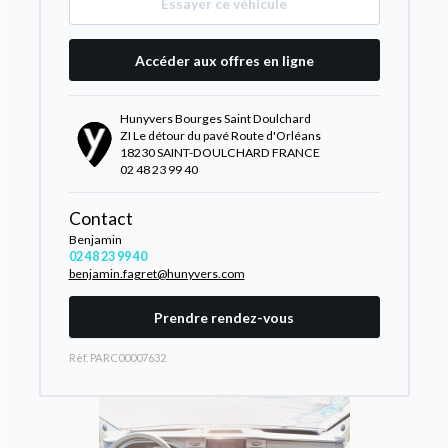
Essayer ce véhicule
Accéder aux offres en ligne
Hunyvers Bourges Saint Doulchard
ZI Le détour du pavé Route d'Orléans
18230 SAINT-DOULCHARD FRANCE
02 48 23 99 40
Contact
Benjamin
02 48 23 99 40
benjamin.fagret@hunyvers.com
Prendre rendez-vous
Rèf. PARC00007632