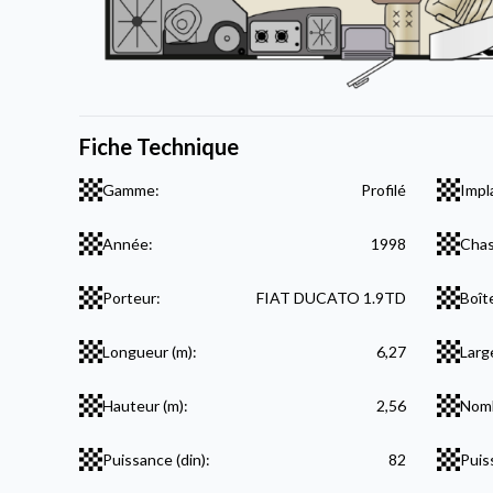
Fiche Technique
Gamme:
Profilé
Impl
Année:
1998
Chas
Porteur:
FIAT DUCATO 1.9TD
Boît
Longueur (m):
6,27
Larg
Hauteur (m):
2,56
Nomb
Puissance (din):
82
Puis