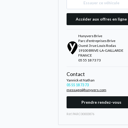
Essayer ce véhicule
Accéder aux offres en ligne
Hunyvers Brive
Parc d'entreprises Brive
Ouest 3 rue Louis Rodas
19100 BRIVE-LA-GAILLARDE
FRANCE
05 55 18 73 73
Contact
Yannick et Nathan
05 55 18 73 73
message@hunyvers.com
Prendre rendez-vous
Rèf. PARC00003876