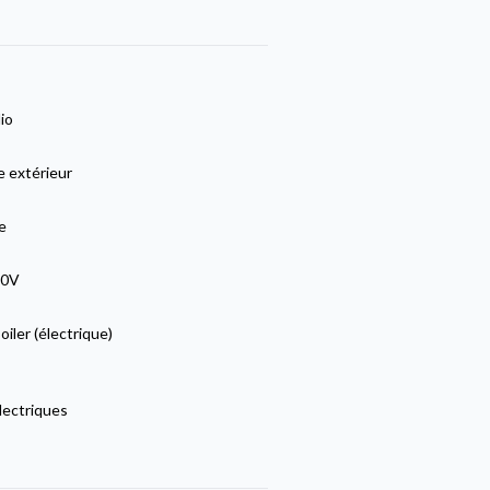
io
e extérieur
e
20V
iler (électrique)
lectriques