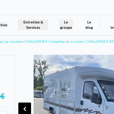
Entretien &
Le
Le
tion
Services
groupe
blog
in
ng-car occasion CHALLENGER
>
Camping-car occasion CHALLENGER 20
 €