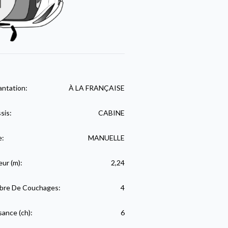
antation:
À LA FRANÇAISE
sis:
CABINE
e:
MANUELLE
eur (m):
2,24
re De Couchages:
4
sance (ch):
6