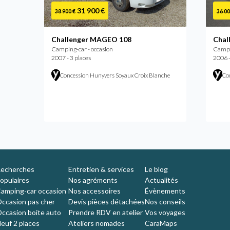
31 900 €
38 900 €
36 00
Challenger MAGEO 108
Chal
Camping-car - occasion
Campin
2007 - 3 places
2006 -
Concession Hunyvers Soyaux Croix Blanche
Co
nche
echerches
Entretien & services
Le blog
opulaires
Nos agréments
Actualités
amping-car occasion
Nos accessoires
Évènements
ccasion pas cher
Devis pièces détachées
Nos conseils
ccasion boite auto
Prendre RDV en atelier
Vos voyages
euf 2 places
Ateliers nomades
CaraMaps