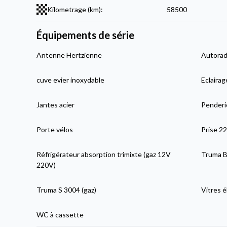
Kilometrage (km):
58500
Équipements de série
Antenne Hertzienne
Autorad
cuve evier inoxydable
Eclairag
Jantes acier
Penderi
Porte vélos
Prise 2
Réfrigérateur absorption trimixte (gaz 12V
Truma Bo
220V)
Truma S 3004 (gaz)
Vitres é
WC à cassette