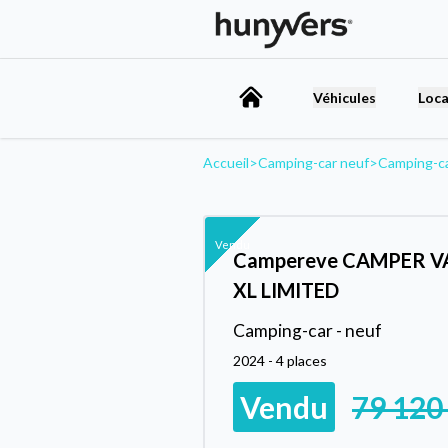
Véhicules
Loca
Accueil
>
Camping-car neuf
>
Camping-c
Vendu
Campereve CAMPER V
XL LIMITED
Camping-car - neuf
2024 - 4 places
Vendu
79 120