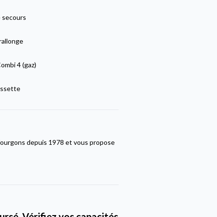
 secours
rallonge
ombi 4 (gaz)
ssette
fourgons depuis 1978 et vous propose
rsé. Vérifiez vos capacités