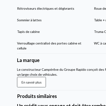
Rétroviseurs électriques et dégivrants
Roue de
Sommier à lattes
Table + 
Tapis de cabine
Truma C
Verrouillage centralisé des portes cabine et
WC à ca
cellule
La marque
Le constructeur Campérêve du Groupe Rapido conçoit des 
un large choix de véhicules.
En savoir plus
Produits similaires
Un crédit vous engage et doit être rembou