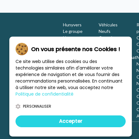
Hunyvers
Véhicules
R
Le groupe
Neufs
p
Nos engagements
Occasions
C
Les équipes
Promotions
O
On vous présente nos Cookies !
Nous rejoindre
Location
O
Investisseurs
Estimation / Rachat
N
Ce site web utilise des cookies ou des
Nos marques
Aménagement
N
technologies similaires afin d'améliorer votre
Les concessions
Financement
N
expérience de navigation et de vous fournir des
Nous trouver
C
recommandations personnalisées. En continuant
c
N
à utiliser notre site web, vous acceptez notre
C
Politique de confidentialité
C
d
C
PERSONNALISER
o
C
o
A
Accepter