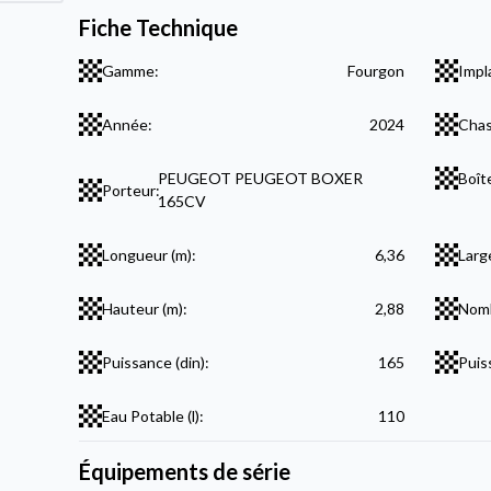
Fiche Technique
Gamme:
Fourgon
Impl
Année:
2024
Chas
PEUGEOT PEUGEOT BOXER
Boît
Porteur:
165CV
Longueur (m):
6,36
Larg
Hauteur (m):
2,88
Nomb
Puissance (din):
165
Puis
Eau Potable (l):
110
Équipements de série