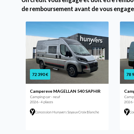
de remboursement avant de vous engage
72 390 €
78 
Campereve MAGELLAN 540 SAPHIR
Camp
Camping-car - neuf
Campi
2026 - 4 places
2026 -
Concession Hunyvers Soyaux Croix Blanche
Co