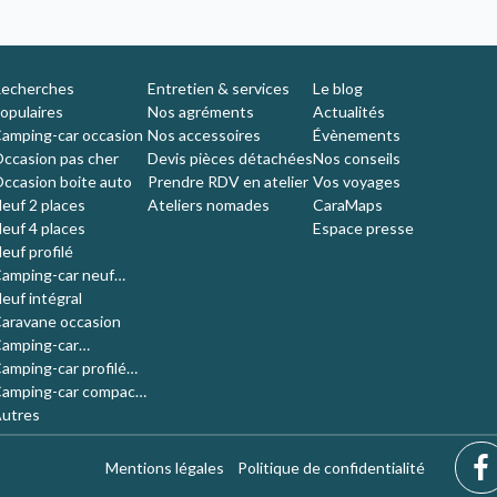
echerches
Entretien & services
Le blog
opulaires
Nos agréments
Actualités
amping-car occasion
Nos accessoires
Évènements
ccasion pas cher
Devis pièces détachées
Nos conseils
ccasion boite auto
Prendre RDV en atelier
Vos voyages
euf 2 places
Ateliers nomades
CaraMaps
euf 4 places
Espace presse
euf profilé
amping-car neuf
ompact
euf intégral
aravane occasion
amping-car
'occasion 4 places
amping-car profilé
ccasion
amping-car compact
ccasion
utres
Mentions légales
Politique de confidentialité