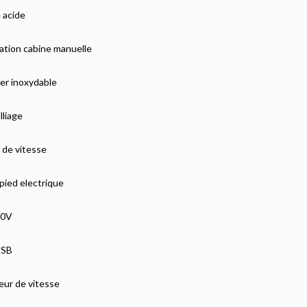
 acide
ation cabine manuelle
er inoxydable
lliage
 de vitesse
pied electrique
20V
USB
eur de vitesse