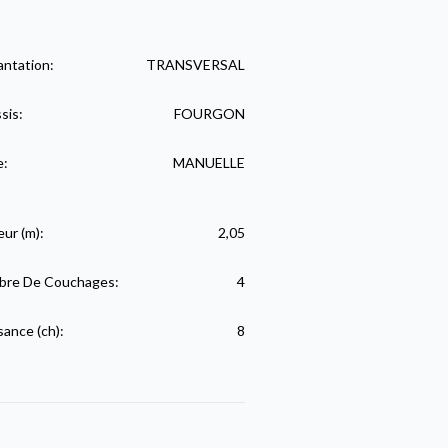
antation:
TRANSVERSAL
sis:
FOURGON
e:
MANUELLE
eur (m):
2,05
re De Couchages:
4
sance (ch):
8