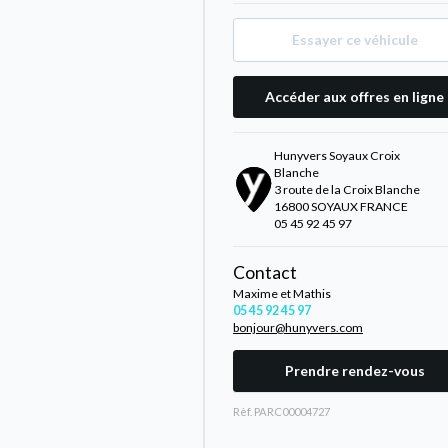
Essayer ce véhicule
Accéder aux offres en ligne
Hunyvers Soyaux Croix
Blanche
3 route de la Croix Blanche
16800 SOYAUX FRANCE
05 45 92 45 97
Contact
Maxime et Mathis
05 45 92 45 97
bonjour@hunyvers.com
Prendre rendez-vous
Rèf. PARC00004727