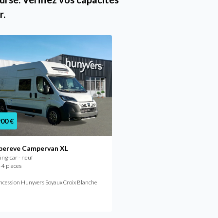
r.
72 390 €
900 €
Campereve 540 SAPHIR
ereve Campervan XL
Camping-car - neuf
ng-car - neuf
2026 - 4 places
 4 places
À partir de
/mois
555,94 €
ncession Hunyvers Soyaux Croix Blanche
Concession Hunyvers Chinon