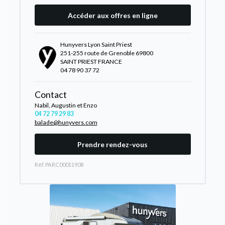
Accéder aux offres en ligne
Hunyvers Lyon Saint Priest
251-255 route de Grenoble 69800
SAINT PRIEST FRANCE
04 78 90 37 72
Contact
Nabil, Augustin et Enzo
04 72 79 29 83
balade@hunyvers.com
Prendre rendez-vous
Rèf. PARC00011908