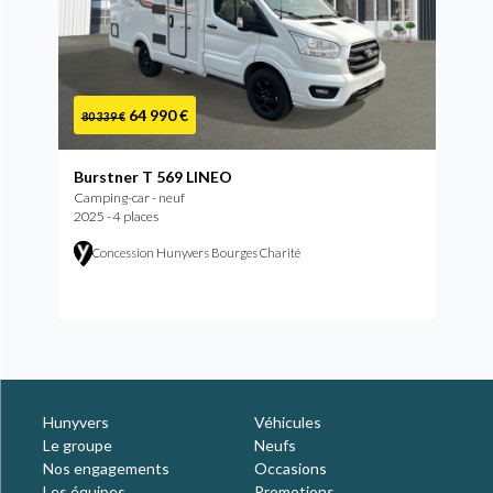
64 990 €
80 339 €
Burstner T 569 LINEO
Camping-car - neuf
2025 - 4 places
Concession Hunyvers Bourges Charité
Hunyvers
Véhicules
Le groupe
Neufs
Nos engagements
Occasions
Les équipes
Promotions