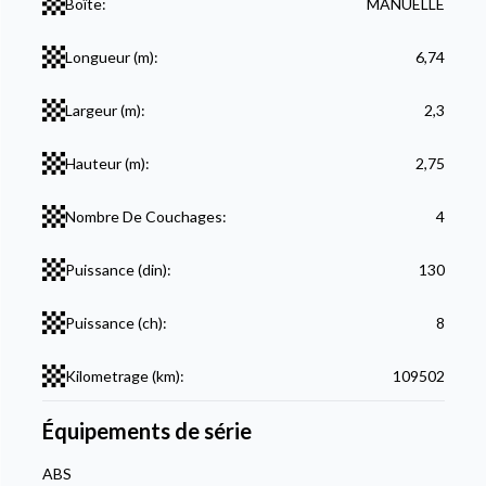
Boîte:
MANUELLE
Longueur (m):
6,74
Largeur (m):
2,3
Hauteur (m):
2,75
Nombre De Couchages:
4
Puissance (din):
130
Puissance (ch):
8
Kilometrage (km):
109502
Équipements de série
ABS