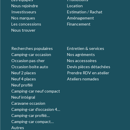
Nous rejoindre
Location
Investisseurs
Estimation / Rachat
Nos marques
Aménagement
Les concessions
Financement
Nous trouver
Recherches populaires
Entretien & services
Camping-car occasion
Nos agréments
Occasion pas cher
Nos accessoires
Occasion boite auto
Devis pièces détachées
Neuf 2 places
Prendre RDV en atelier
Neuf 4 places
Ateliers nomades
Neuf profilé
Camping-car neuf compact
Neuf intégral
Caravane occasion
Camping-car d'occasion 4
places
Camping-car profilé
occasion
Camping-car compact
occasion
Autres