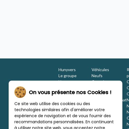
ccasion
COAST
Camping-car - occasion
2021 - 5 places
Hunyvers Chinon
Concession Hunyvers Niort Mendès
Hunyvers
Véhicules
R
Le groupe
Neufs
p
Nos engagements
Occasions
C
Les équipes
Promotions
O
On vous présente nos Cookies !
Nous rejoindre
Location
O
Investisseurs
Estimation / Rachat
N
Ce site web utilise des cookies ou des
Nos marques
Aménagement
N
technologies similaires afin d'améliorer votre
Les concessions
Financement
N
expérience de navigation et de vous fournir des
Nous trouver
C
recommandations personnalisées. En continuant
c
N
à utiliser notre site web, vous acceptez notre