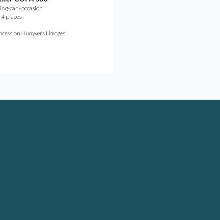
g-car - occasion
Camping-car - occasion
 4 places
2023 - 4 places
À partir de
/mois
424,40 €
ncession Hunyvers Limoges
Concession Hunyvers Lyon Sain