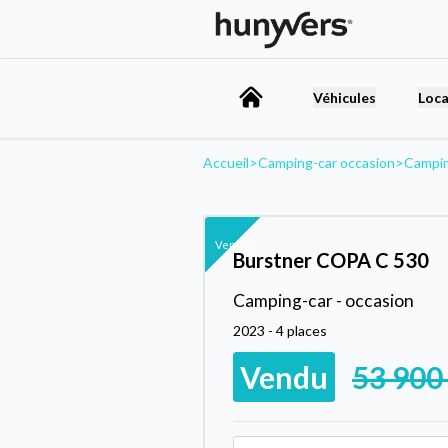
Véhicules
Loca
Accueil
>
Camping-car occasion
>
Campi
Vendu
Burstner COPA C 530
Camping-car - occasion
2023 - 4 places
Vendu
53 900