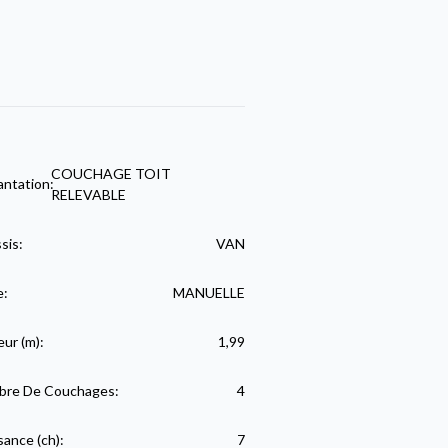
COUCHAGE TOIT
antation:
RELEVABLE
sis:
VAN
e:
MANUELLE
eur (m):
1,99
re De Couchages:
4
sance (ch):
7