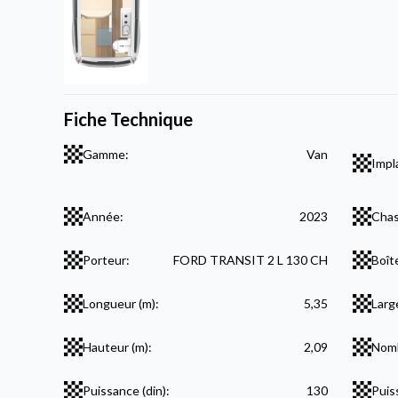
Fiche Technique
Gamme:
Van
Impl
Année:
2023
Chas
Porteur:
FORD TRANSIT 2 L 130 CH
Boît
Longueur (m):
5,35
Larg
Hauteur (m):
2,09
Nomb
Puissance (din):
130
Puis