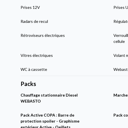
Prises 12V
Prises 
Radars de recul
Régulat
Rétroviseurs électriques
Verrouil
cellule
Vitres électriques
Volant 
WC à cassette
Webasto
Packs
Chauffage stationnaire Diesel
Marchep
WEBASTO
Pack Active COPA : Barre de
Pack co
protection spoiler - Graphisme
extérieur Active - Oeillets