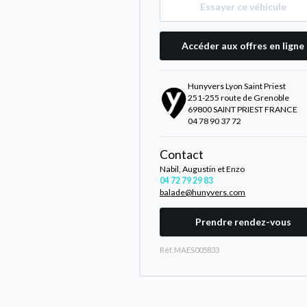
Essayer ce véhicule
Accéder aux offres en ligne
Hunyvers Lyon Saint Priest
251-255 route de Grenoble
69800 SAINT PRIEST FRANCE
04 78 90 37 72
Contact
Nabil, Augustin et Enzo
04 72 79 29 83
balade@hunyvers.com
Prendre rendez-vous
Rèf. MAES005833