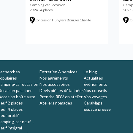
Camping-car - occasion
Campin
2024 - 4 places
2025 -
Concession Hunyvers Bourges Charité
Co
echerches
Entretien & services
Le blog
opulaires
Nos agréments
Actualités
amping-car occasion
Nos accessoires
Évènements
ccasion pas cher
Devis pièces détachées
Nos conseils
ccasion boite auto
Prendre RDV en atelier
Vos voyages
euf 2 places
Ateliers nomades
CaraMaps
euf 4 places
Espace presse
euf profilé
amping-car neuf
ompact
euf intégral