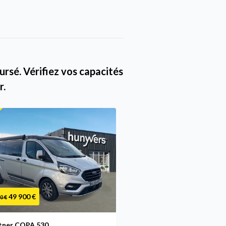
rsé. Vérifiez vos capacités
r.
Promo
49 900 €
44 900 €
0 €
49 400 €
tner COPA 530
Burstner COPA C 500