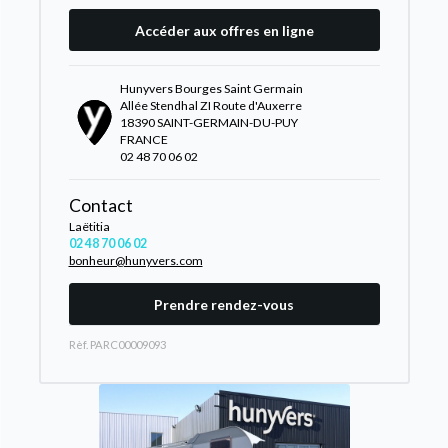
Accéder aux offres en ligne
Hunyvers Bourges Saint Germain
Allée Stendhal ZI Route d'Auxerre
18390 SAINT-GERMAIN-DU-PUY
FRANCE
02 48 70 06 02
Contact
Laëtitia
02 48 70 06 02
bonheur@hunyvers.com
Prendre rendez-vous
Rèf. PARC00009093