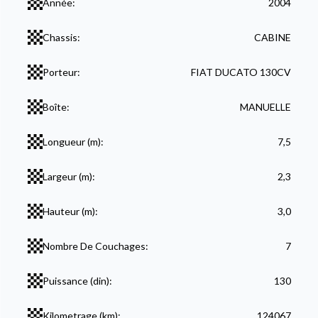
Année:
2004
Chassis:
CABINE
Porteur:
FIAT DUCATO 130CV
Boîte:
MANUELLE
Longueur (m):
7,5
Largeur (m):
2,3
Hauteur (m):
3,0
Nombre De Couchages:
7
Puissance (din):
130
Kilometrage (km):
124067