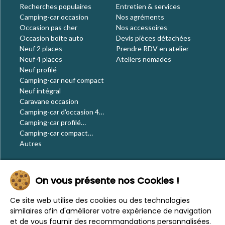
Recherches populaires
Entretien & services
Camping-car occasion
Nos agréments
Occasion pas cher
Nos accessoires
Occasion boite auto
Devis pièces détachées
Neuf 2 places
Prendre RDV en atelier
Neuf 4 places
Ateliers nomades
Neuf profilé
Camping-car neuf compact
Neuf intégral
Caravane occasion
Camping-car d'occasion 4
places
Camping-car profilé
occasion
Camping-car compact
occasion
Autres
Le blog
On vous présente nos Cookies !
Actualités
Évènements
Ce site web utilise des cookies ou des technologies
Nos conseils
similaires afin d'améliorer votre expérience de navigation
Vos voyages
et de vous fournir des recommandations personnalisées.