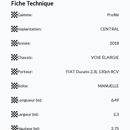
Fiche Technique
Gamme:
Profilé
Implantation:
CENTRAL
Année:
2018
Chassis:
VOIE ÉLARGIE
Porteur:
FIAT Ducato 2,3L 130ch 8CV
Boîte:
MANUELLE
Longueur (m):
6,49
Largeur (m):
2,3
Hauteur (m):
2,75