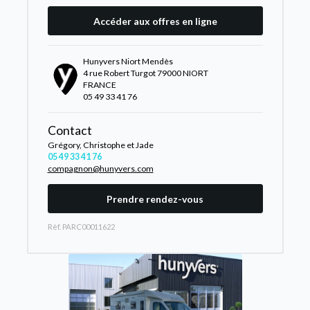
Accéder aux offres en ligne
Hunyvers Niort Mendès
4 rue Robert Turgot 79000 NIORT
FRANCE
05 49 33 41 76
Contact
Grégory, Christophe et Jade
05 49 33 41 76
compagnon@hunyvers.com
Prendre rendez-vous
Rèf. PARC00011622