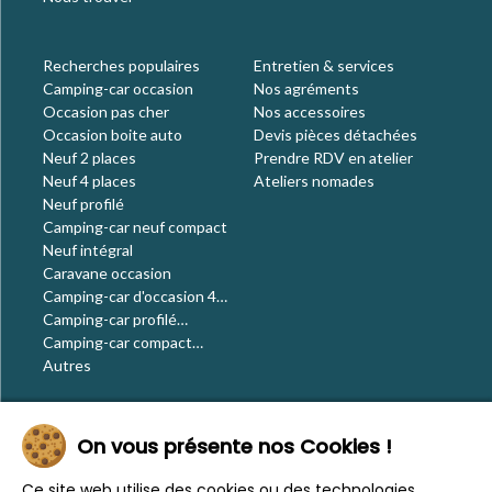
Recherches populaires
Entretien & services
Camping-car occasion
Nos agréments
Occasion pas cher
Nos accessoires
Occasion boite auto
Devis pièces détachées
Neuf 2 places
Prendre RDV en atelier
Neuf 4 places
Ateliers nomades
Neuf profilé
Camping-car neuf compact
Neuf intégral
Caravane occasion
Camping-car d'occasion 4
places
Camping-car profilé
occasion
Camping-car compact
occasion
Autres
Le blog
On vous présente nos Cookies !
Actualités
Évènements
Ce site web utilise des cookies ou des technologies