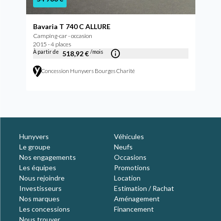
Bavaria T 740 C ALLURE
Camping-car - occasion
2015 - 4 places
À partir de
/mois
518,92 €
Concession Hunyvers Bourges Charité
Hunyvers
Véhicules
Le groupe
Neufs
Nos engagements
Occasions
Les équipes
Promotions
Nous rejoindre
Location
Investisseurs
Estimation / Rachat
Nos marques
Aménagement
Les concessions
Financement
Nous trouver