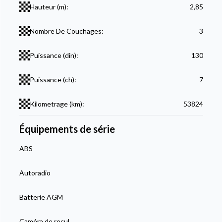
Hauteur (m):
2,85
Nombre De Couchages:
3
Puissance (din):
130
Puissance (ch):
7
Kilometrage (km):
53824
Équipements de série
ABS
Autoradio
Batterie AGM
Caméra de recul