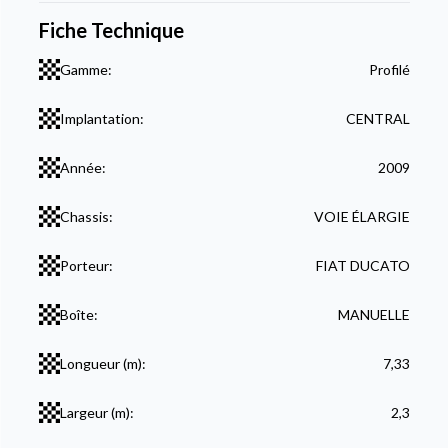
Fiche Technique
Gamme:
Profilé
Implantation:
CENTRAL
Année:
2009
Chassis:
VOIE ÉLARGIE
Porteur:
FIAT DUCATO
Boîte:
MANUELLE
Longueur (m):
7,33
Largeur (m):
2,3