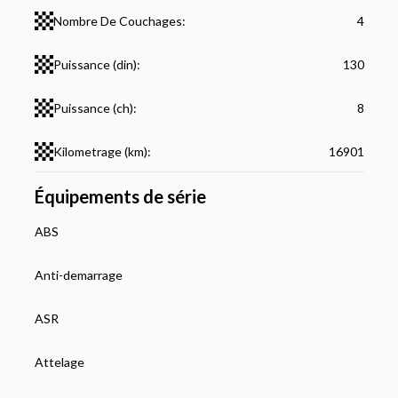
Nombre De Couchages:
4
Puissance (din):
130
Puissance (ch):
8
Kilometrage (km):
16901
Équipements de série
ABS
Anti-demarrage
ASR
Attelage