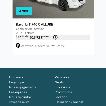
54 900 €
Bavaria T 740 C ALLURE
Camping-car - occasion
2015 - 4 places
À partir de
/mois
518,92 €
Concession Hunyvers Bourges Charité
Hunyvers
Véhicules
Le groupe
Neufs
Nos engagements
Occasions
Les équipes
Promotions
Nous rejoindre
Location
Investisseurs
Estimation / Rachat