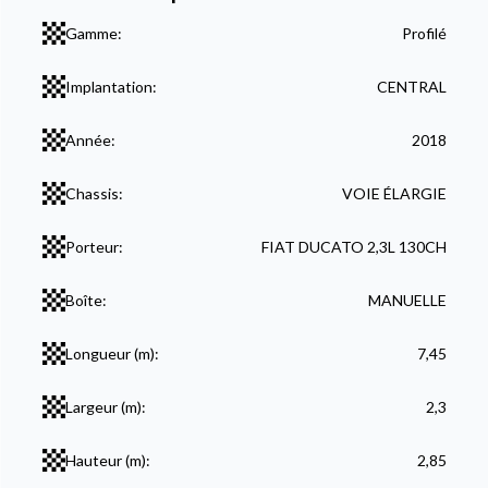
Gamme:
Profilé
Implantation:
CENTRAL
Année:
2018
Chassis:
VOIE ÉLARGIE
Porteur:
FIAT DUCATO 2,3L 130CH
Boîte:
MANUELLE
Longueur (m):
7,45
Largeur (m):
2,3
Hauteur (m):
2,85