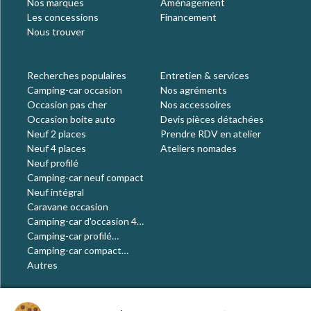
Nos marques
Aménagement
Les concessions
Financement
Nous trouver
Recherches populaires
Entretien & services
Camping-car occasion
Nos agréments
Occasion pas cher
Nos accessoires
Occasion boite auto
Devis pièces détachées
Neuf 2 places
Prendre RDV en atelier
Neuf 4 places
Ateliers nomades
Neuf profilé
Camping-car neuf compact
Neuf intégral
Caravane occasion
Camping-car d'occasion 4
places
Camping-car profilé
occasion
Camping-car compact
occasion
Autres
Le blog