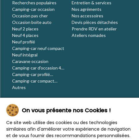
Recherches populaires
Entretien & services
Camping-car occasion
Nos agréments
Occasion pas cher
Nos accessoires
Occasion boite auto
Devis pièces détachées
Neuf 2 places
Prendre RDV en atelier
Neuf 4 places
Ateliers nomades
Neuf profilé
Camping-car neuf compact
Neuf intégral
Caravane occasion
Camping-car d'occasion 4
places
Camping-car profilé
occasion
Camping-car compact
occasion
Autres
Le blog
On vous présente nos Cookies !
Actualités
Évènements
Ce site web utilise des cookies ou des technologies
Nos conseils
similaires afin d'améliorer votre expérience de navigation
Vos voyages
et de vous fournir des recommandations personnalisées.