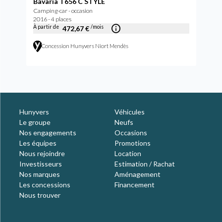
Bavaria T656 C STYLE
Camping-car - occasion
2016 - 4 places
À partir de
/mois
472,67 €
Concession Hunyvers Niort Mendès
Hunyvers
Véhicules
Le groupe
Neufs
Nos engagements
Occasions
Les équipes
Promotions
Nous rejoindre
Location
Investisseurs
Estimation / Rachat
Nos marques
Aménagement
Les concessions
Financement
Nous trouver