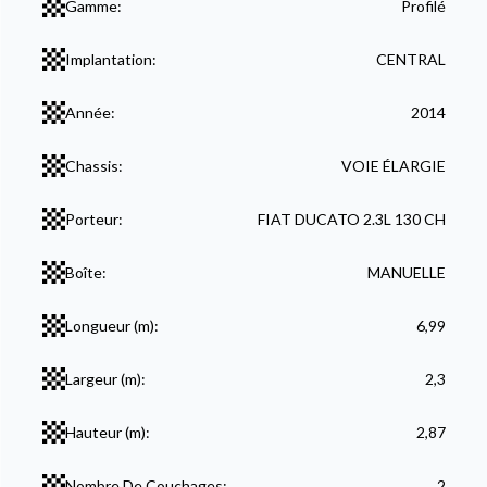
Gamme:
Profilé
Implantation:
CENTRAL
Année:
2014
Chassis:
VOIE ÉLARGIE
Porteur:
FIAT DUCATO 2.3L 130 CH
Boîte:
MANUELLE
Longueur (m):
6,99
Largeur (m):
2,3
Hauteur (m):
2,87
Nombre De Couchages:
2