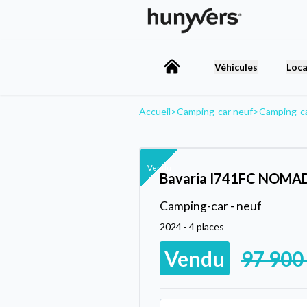
Véhicules
Loca
Accueil
>
Camping-car neuf
>
Camping-c
Vendu
Bavaria I741FC NOMA
Camping-car - neuf
2024 - 4 places
Vendu
97 900