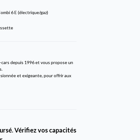
mbi 6 E (électrique/gaz)
ssette
g-cars depuis 1996 et vous propose un
s.
sionnée et exigeante, pour offrir aux
rsé. Vérifiez vos capacités
r.