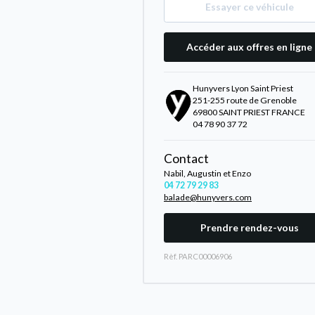
Essayer ce véhicule
Accéder aux offres en ligne
Hunyvers Lyon Saint Priest
251-255 route de Grenoble
69800 SAINT PRIEST FRANCE
04 78 90 37 72
Contact
Nabil, Augustin et Enzo
04 72 79 29 83
balade@hunyvers.com
Prendre rendez-vous
Rèf. PARC00006906