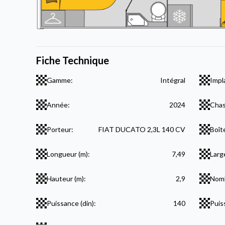
Fiche Technique
Gamme:
Intégral
Impl
Année:
2024
Chas
Porteur:
FIAT DUCATO 2,3L 140 CV
Boît
Longueur (m):
7,49
Larg
Hauteur (m):
2,9
Nomb
Puissance (din):
140
Puis