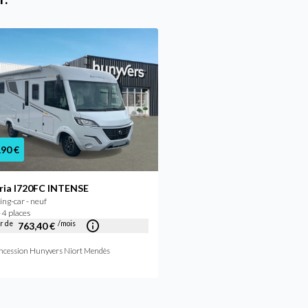
190 €
93 700 €
ria I720FC INTENSE
Bavaria I720 FC NOMAD
ng-car - neuf
Camping-car - neuf
 4 places
2026 - 4 places
ir de
/mois
À partir de
/mois
763,40 €
721,14 €
ncession Hunyvers Niort Mendès
Concession Hunyvers Bourges