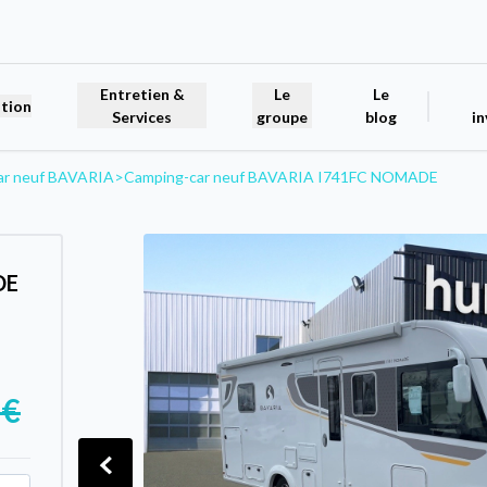
Entretien &
Le
Le
tion
Services
groupe
blog
in
ar neuf BAVARIA
>
Camping-car neuf BAVARIA I741FC NOMADE
DE
 €