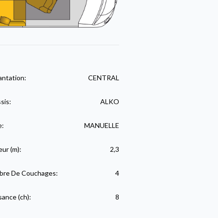
antation:
CENTRAL
sis:
ALKO
e:
MANUELLE
eur (m):
2,3
re De Couchages:
4
sance (ch):
8