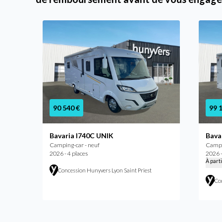
90 540 €
99 
Bavaria I740C UNIK
Bava
Camping-car - neuf
Campi
2026 - 4 places
2026 -
À part
Concession Hunyvers Lyon Saint Priest
Co