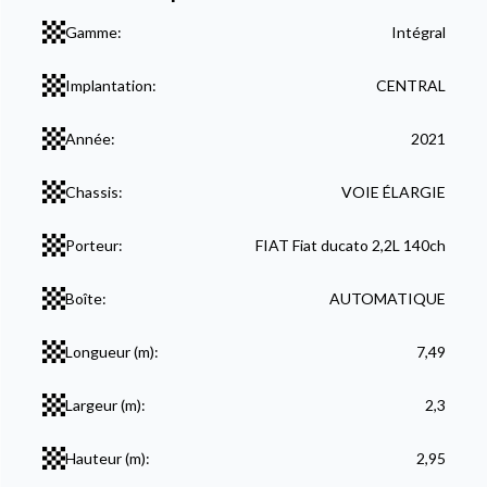
Gamme:
Intégral
Implantation:
CENTRAL
Année:
2021
Chassis:
VOIE ÉLARGIE
Porteur:
FIAT Fiat ducato 2,2L 140ch
Boîte:
AUTOMATIQUE
Longueur (m):
7,49
Largeur (m):
2,3
Hauteur (m):
2,95