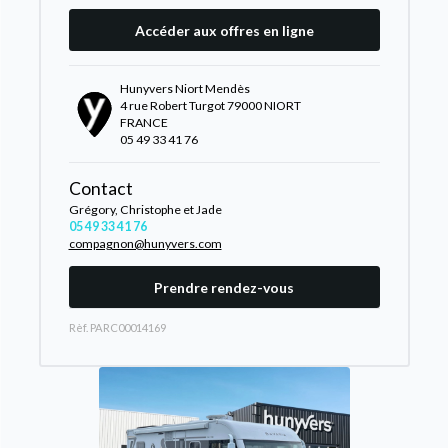
Accéder aux offres en ligne
Hunyvers Niort Mendès
4 rue Robert Turgot 79000 NIORT
FRANCE
05 49 33 41 76
Contact
Grégory, Christophe et Jade
05 49 33 41 76
compagnon@hunyvers.com
Prendre rendez-vous
Rèf. PARC00014169