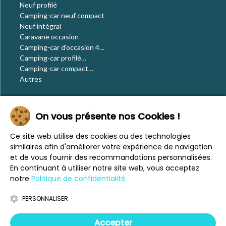
Neuf profilé
Camping-car neuf compact
Neuf intégral
Caravane occasion
Camping-car d'occasion 4
places
Camping-car profilé
occasion
Camping-car compact
occasion
Autres
Le blog
On vous présente nos Cookies !
Actualités
Évènements
Ce site web utilise des cookies ou des technologies
Nos conseils
similaires afin d'améliorer votre expérience de navigation
Vos voyages
et de vous fournir des recommandations personnalisées.
CaraMaps
En continuant à utiliser notre site web, vous acceptez
Espace presse
notre
Politique de confidentialité
PERSONNALISER
Mentions légales
Politique de confidentialité
Accepter