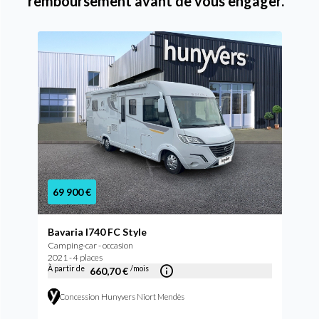
remboursement avant de vous engager.
69 900 €
Bavaria I740 FC Style
Camping-car - occasion
2021 - 4 places
À partir de
/mois
660,70 €
Concession Hunyvers Niort Mendès