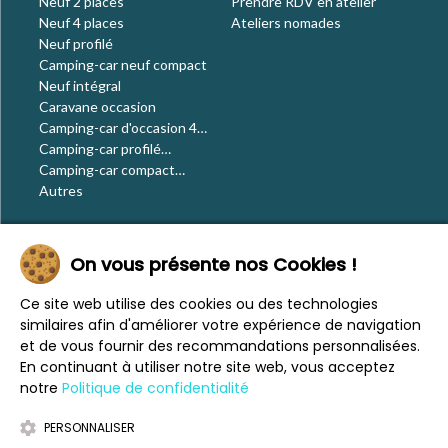
Neuf 2 places
Prendre RDV en atelier
Neuf 4 places
Ateliers nomades
Neuf profilé
Camping-car neuf compact
Neuf intégral
Caravane occasion
Camping-car d'occasion 4
places
Camping-car profilé
occasion
Camping-car compact
occasion
Autres
Le blog
On vous présente nos Cookies !
Actualités
Évènements
Ce site web utilise des cookies ou des technologies
Nos conseils
similaires afin d'améliorer votre expérience de navigation
Vos voyages
et de vous fournir des recommandations personnalisées.
CaraMaps
En continuant à utiliser notre site web, vous acceptez
Espace presse
notre
Politique de confidentialité
PERSONNALISER
Mentions légales
Politique de confidentialité