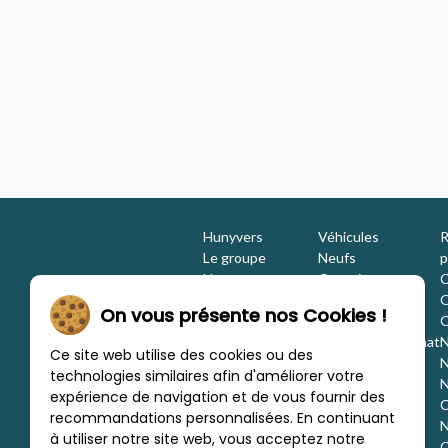
F
Rapido FIAT DUCATO 850 F
neuf
Camping-car - neuf
2026 - 4 places
/mois
À partir de
/mois
,62 €
613,46 €
unyvers Brive
Concession Hunyvers Mâcon
Hunyvers
Véhicules
R
Le groupe
Neufs
p
Nos engagements
Occasions
C
Les équipes
Promotions
O
On vous présente nos Cookies !
Nous rejoindre
Location
O
Investisseurs
Estimation / Rachat
N
Ce site web utilise des cookies ou des
Nos marques
Aménagement
N
technologies similaires afin d'améliorer votre
Les concessions
Financement
N
expérience de navigation et de vous fournir des
Nous trouver
C
recommandations personnalisées. En continuant
c
N
à utiliser notre site web, vous acceptez notre
C