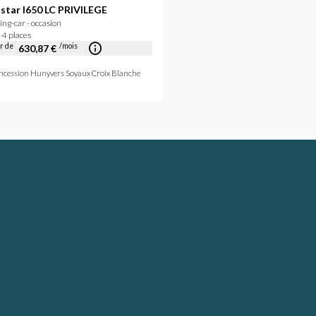
star I650 LC PRIVILEGE
Autostar PASSION I740L
g-car - occasion
Camping-car - neuf
 4 places
2026 - 4 places
ir de
/mois
630,87 €
Concession Hunyvers Lyon Sain
ncession Hunyvers Soyaux Croix Blanche