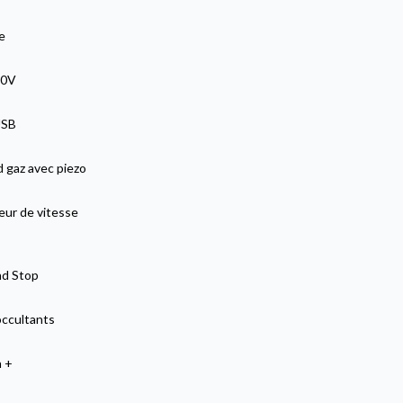
e
20V
USB
 gaz avec piezo
eur de vitesse
nd Stop
occultants
n +