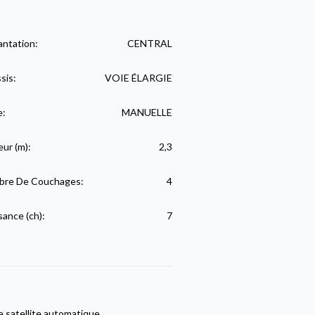
antation:
CENTRAL
sis:
VOIE ÉLARGIE
e:
MANUELLE
eur (m):
2,3
re De Couchages:
4
sance (ch):
7
 satellite automatique