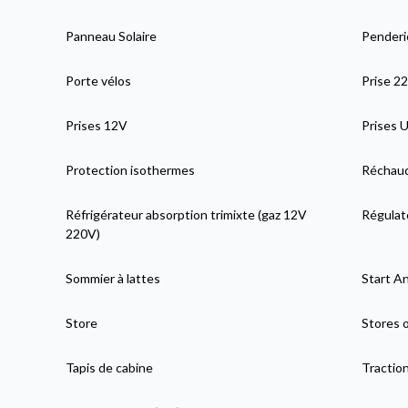
Panneau Solaire
Penderi
Porte vélos
Prise 2
Prises 12V
Prises 
Protection isothermes
Réchaud
Réfrigérateur absorption trimixte (gaz 12V
Régulat
220V)
Sommier à lattes
Start A
Store
Stores 
Tapis de cabine
Tractio