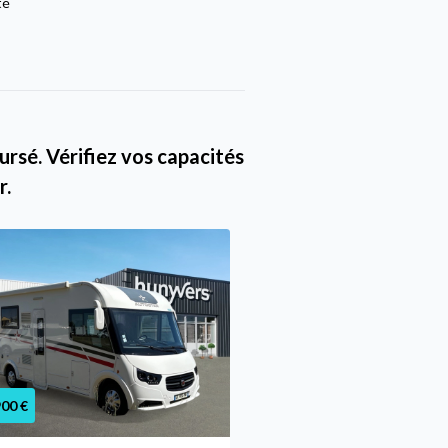
té
rsé. Vérifiez vos capacités
r.
900 €
99 450 €