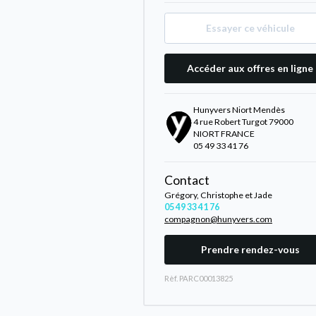
Essayer ce véhicule
Accéder aux offres en ligne
Hunyvers Niort Mendès
4 rue Robert Turgot 79000
NIORT FRANCE
05 49 33 41 76
Contact
Grégory, Christophe et Jade
05 49 33 41 76
compagnon@hunyvers.com
Prendre rendez-vous
Rèf. PARC00013825