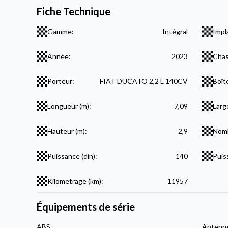
Fiche Technique
Gamme:
Intégral
Impl
Année:
2023
Chas
Porteur:
FIAT DUCATO 2,2 L 140CV
Boît
Longueur (m):
7,09
Larg
Hauteur (m):
2,9
Nomb
Puissance (din):
140
Puis
Kilometrage (km):
11957
Équipements de série
ABS
Antenne