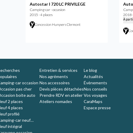
Autostar I 720 LC PRIVILEGE
Auto
Camping-car - occasion
Campin
2015 - 4 places
2018 -
À part
Concession Hunyvers Clermont
Co
echerches
Entretien & services
Le blog
opulaires
Nos agréments
Actualités
amping-car occasion
Nos accessoires
Évènements
ccasion pas cher
Devis pièces détachées
Nos conseils
ccasion boite auto
Prendre RDV en atelier
Vos voyages
euf 2 places
Ateliers nomades
CaraMaps
euf 4 places
Espace presse
euf profilé
amping-car neuf
ompact
euf intégral
aravane occasion