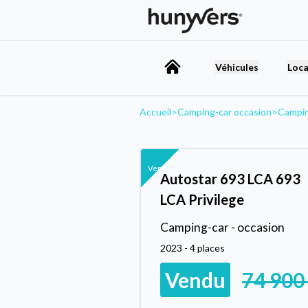
Véhicules
Loca
Accueil
>
Camping-car occasion
>
Campi
Vendu
Autostar 693 LCA 693
LCA Privilege
Camping-car - occasion
2023 - 4 places
Vendu
74 900