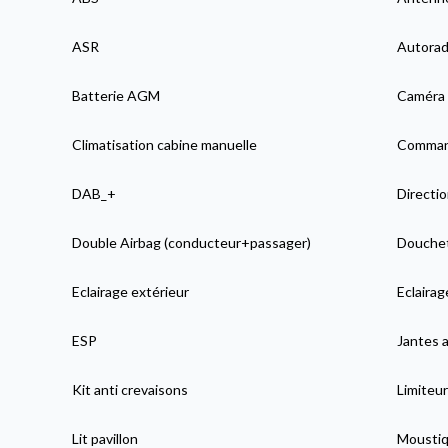
ASR
Autorad
Batterie AGM
Caméra 
Climatisation cabine manuelle
Comman
DAB_+
Directio
Double Airbag (conducteur+passager)
Douchett
Eclairage extérieur
Eclaira
ESP
Jantes a
Kit anti crevaisons
Limiteur
Lit pavillon
Moustiqu