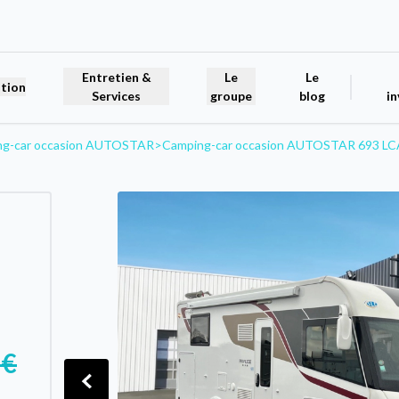
Entretien &
Le
Le
tion
Services
groupe
blog
in
ng-car occasion AUTOSTAR
>
Camping-car occasion AUTOSTAR 693 LCA
 €