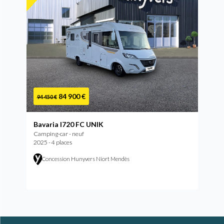
84 900 €
94 450 €
Bavaria I720 FC UNIK
Camping-car - neuf
2025 - 4 places
Concession Hunyvers Niort Mendès