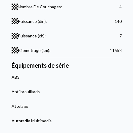
Nombre De Couchages:
4
Puissance (din):
140
Puissance (ch):
7
Kilometrage (km):
11558
Équipements de série
ABS
Anti brouillards
Attelage
Autoradio Multimedia