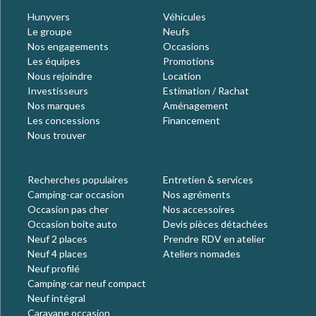
Hunyvers
Véhicules
Le groupe
Neufs
Nos engagements
Occasions
Les équipes
Promotions
Nous rejoindre
Location
Investisseurs
Estimation / Rachat
Nos marques
Aménagement
Les concessions
Financement
Nous trouver
Recherches populaires
Entretien & services
Camping-car occasion
Nos agréments
Occasion pas cher
Nos accessoires
Occasion boite auto
Devis pièces détachées
Neuf 2 places
Prendre RDV en atelier
Neuf 4 places
Ateliers nomades
Neuf profilé
Camping-car neuf compact
Neuf intégral
Caravane occasion