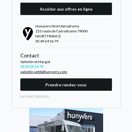
Accéder aux offres en ligne
Hunyvers Niort Aérodrome
155 route de l'aérodrome 79000
NIORT FRANCE
05 49 24 56 79
Contact
Valentin et Margot
05 49 24 56 79
valentin.petit@hunyvers.com
Prendre rendez-vous
Rèf. PARC00010591