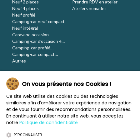
Neuf 2 places
Prendre RDV en atelier
Neuf 4 places
Ateliers nomades
Neuf profilé
Camping-car neuf compact
Neuf intégral
Caravane occasion
Camping-car d'occasion 4
places
Camping-car profilé
occasion
Camping-car compact
occasion
Autres
Le blog
On vous présente nos Cookies !
Actualités
Évènements
Ce site web utilise des cookies ou des technologies
Nos conseils
similaires afin d'améliorer votre expérience de navigation
Vos voyages
et de vous fournir des recommandations personnalisées.
CaraMaps
En continuant à utiliser notre site web, vous acceptez
Espace presse
notre
Politique de confidentialité
PERSONNALISER
Mentions légales
Politique de confidentialité