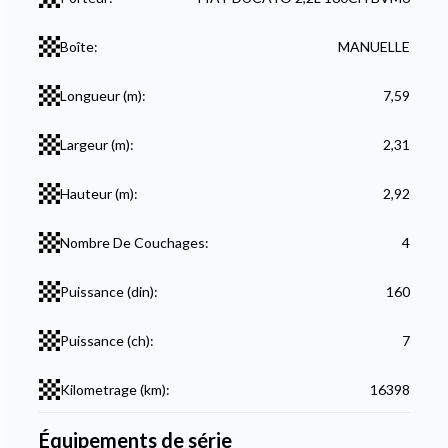
Boîte:
MANUELLE
Longueur (m):
7,59
Largeur (m):
2,31
Hauteur (m):
2,92
Nombre De Couchages:
4
Puissance (din):
160
Puissance (ch):
7
Kilometrage (km):
16398
Équipements de série