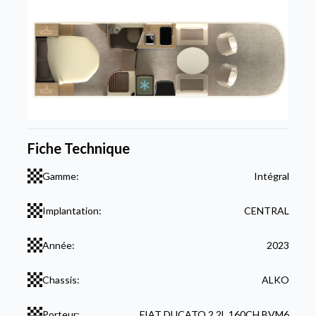
Fiche Technique
Gamme:
Intégral
Implantation:
CENTRAL
Année:
2023
Chassis:
ALKO
Porteur:
FIAT DUCATO 2,2L 160CH BVM6