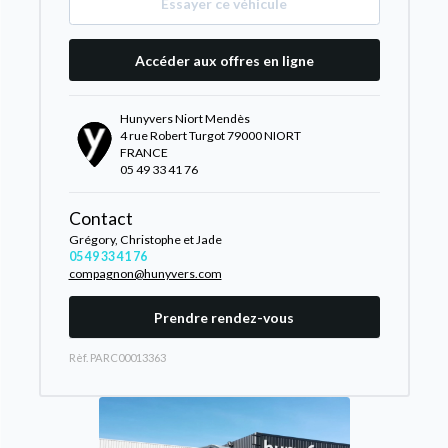
Essayer ce véhicule
Accéder aux offres en ligne
Hunyvers Niort Mendès
4 rue Robert Turgot 79000 NIORT
FRANCE
05 49 33 41 76
Contact
Grégory, Christophe et Jade
05 49 33 41 76
compagnon@hunyvers.com
Prendre rendez-vous
Rèf. PARC00013363