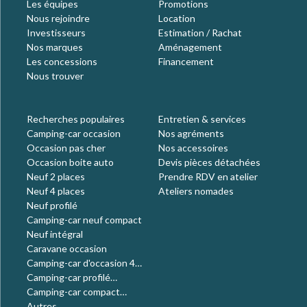
Les équipes
Promotions
Nous rejoindre
Location
Investisseurs
Estimation / Rachat
Nos marques
Aménagement
Les concessions
Financement
Nous trouver
Recherches populaires
Entretien & services
Camping-car occasion
Nos agréments
Occasion pas cher
Nos accessoires
Occasion boite auto
Devis pièces détachées
Neuf 2 places
Prendre RDV en atelier
Neuf 4 places
Ateliers nomades
Neuf profilé
Camping-car neuf compact
Neuf intégral
Caravane occasion
Camping-car d'occasion 4
places
Camping-car profilé
occasion
Camping-car compact
occasion
Autres