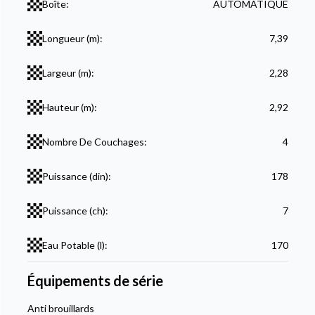
Boîte:
AUTOMATIQUE
Longueur (m):
7,39
Largeur (m):
2,28
Hauteur (m):
2,92
Nombre De Couchages:
4
Puissance (din):
178
Puissance (ch):
7
Eau Potable (l):
170
Équipements de série
Anti brouillards