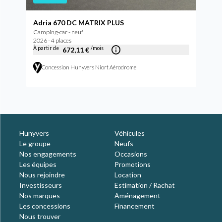
Adria 670 DC MATRIX PLUS
Camping-car - neuf
2026 - 4 places
À partir de
/mois
672,11 €
Concession Hunyvers Niort Aérodrome
Hunyvers
Véhicules
Le groupe
Neufs
Nos engagements
Occasions
Les équipes
Promotions
Nous rejoindre
Location
Investisseurs
Estimation / Rachat
Nos marques
Aménagement
Les concessions
Financement
Nous trouver