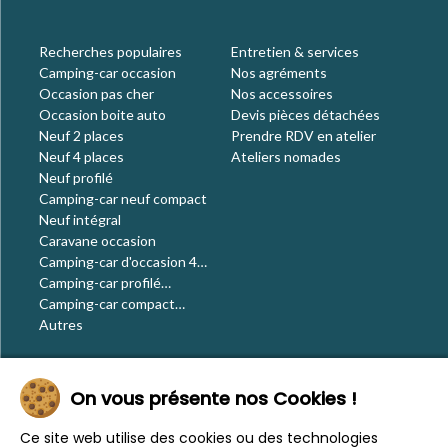
Recherches populaires
Entretien & services
Camping-car occasion
Nos agréments
Occasion pas cher
Nos accessoires
Occasion boite auto
Devis pièces détachées
Neuf 2 places
Prendre RDV en atelier
Neuf 4 places
Ateliers nomades
Neuf profilé
Camping-car neuf compact
Neuf intégral
Caravane occasion
Camping-car d'occasion 4
places
Camping-car profilé
occasion
Camping-car compact
occasion
Autres
Le blog
On vous présente nos Cookies !
Actualités
Évènements
Ce site web utilise des cookies ou des technologies