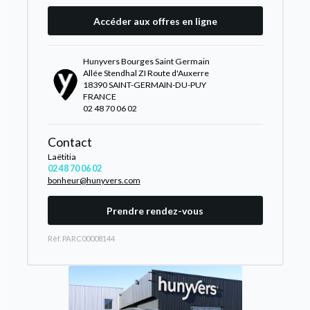
Accéder aux offres en ligne
Hunyvers Bourges Saint Germain
Allée Stendhal ZI Route d'Auxerre
18390 SAINT-GERMAIN-DU-PUY
FRANCE
02 48 70 06 02
Contact
Laëtitia
02 48 70 06 02
bonheur@hunyvers.com
Prendre rendez-vous
Rèf. PARC00008144