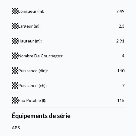
Longueur (m):
7,49
Largeur (m):
2,3
Hauteur (m):
2,91
Nombre De Couchages:
4
Puissance (din):
140
Puissance (ch):
7
Eau Potable (l):
115
Équipements de série
ABS