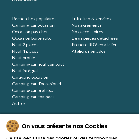
Recherches populaires
Entretien & services
Camping-car occasion
Nos agréments
Occasion pas cher
Nos accessoires
Occasion boite auto
Devis pièces détachées
Neuf 2 places
Prendre RDV en atelier
Neuf 4 places
Ateliers nomades
Neuf profilé
Camping-car neuf compact
Neuf intégral
Caravane occasion
Camping-car d'occasion 4
places
Camping-car profilé
occasion
Camping-car compact
occasion
Autres
Le blog
On vous présente nos Cookies !
Actualités
Évènements
Ce site web utilise des cookies ou des technologies