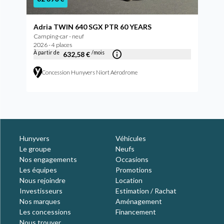
Adria TWIN 640 SGX PTR 60 YEARS
Camping-car - neuf
2026 - 4 places
À partir de
/mois
632,58 €
Concession Hunyvers Niort Aérodrome
Hunyvers
Véhicules
Le groupe
Neufs
Nos engagements
Occasions
Les équipes
Promotions
Nous rejoindre
Location
Investisseurs
Estimation / Rachat
Nos marques
Aménagement
Les concessions
Financement
Nous trouver