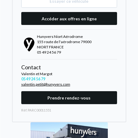
Essayer ce véhicule
Accéder aux offres en ligne
Hunyvers Niort Aérodrome
155 route de l'aérodrome 79000
NIORT FRANCE
05 49 24 56 79
Contact
Valentin et Margot
05 49 24 56 79
valentin.petit@hunyvers.com
Prendre rendez-vous
Rèf. PARC00011551