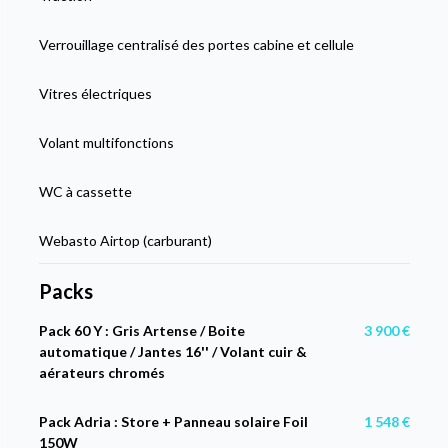
Verrouillage centralisé des portes cabine et cellule
Vitres électriques
Volant multifonctions
WC à cassette
Webasto Airtop (carburant)
Packs
Pack 60 Y : Gris Artense / Boite
3 900 €
automatique / Jantes 16'' / Volant cuir &
aérateurs chromés
Pack Adria : Store + Panneau solaire Foil
1 548 €
150W