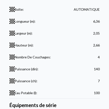
Boîte:
AUTOMATIQUE
Longueur (m):
6,36
Largeur (m):
2,05
Hauteur (m):
2,66
Nombre De Couchages:
4
Puissance (din):
140
Puissance (ch):
7
Eau Potable (l):
100
Équipements de série