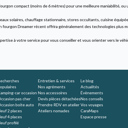
n fourgon compact (moins de 6 mètres) pour une meilleure maniabilité, ou
ux solaires, chauffage stationnaire, stores occultants, cuisine équipée… 
un fourgon Dreamer récent offrira généralement des technologies plus m
rtise à votre service pour vous conseiller et vous orienter vers le véh
echerches
Entretien & services
Le blog
opulaires
Nos agréments
Actualités
amping-car occasion
Nos accessoires
Évènements
ccasion pas cher
Devis pièces détachées
Nos conseils
ccasion boite auto
Prendre RDV en atelier
Vos voyages
euf 2 places
Ateliers nomades
CaraMaps
euf 4 places
Espace presse
euf profilé