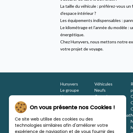
La taille du véhicule : préférez-vous u
d’espace intérieur ?
Les équipements indispensables : pannea
Le kilométrage et l’année du modèle : 
énergétique.
Chez Hunyvers, nous mettons notre expe
votre projet de voyage.
Hunyvers
Véhicules
R
Le groupe
Neufs
p
Nos engagements
Occasions
C
Les équipes
Promotions
O
On vous présente nos Cookies !
Nous rejoindre
Location
O
Investisseurs
Estimation / Rachat
N
Ce site web utilise des cookies ou des
Nos marques
Aménagement
N
technologies similaires afin d'améliorer votre
Les concessions
Financement
N
expérience de navigation et de vous fournir des