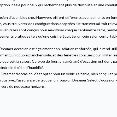
ption idéale pour ceux qui recherchent plus de flexibilité et une condui
sion disponibles chez Hunyvers offrent différents agencements en fon
, vous trouverez des configurations adaptées : lit transversal, toit releva
véhicules sont conçus pour maximiser chaque centimètre carré, permetta
ipements pratiques tels qu’une cuisine équipée, un coin salon confortabl
reamer occasion est également son isolation renforcée, qui le rend utili
mant, un double plancher isolé, et des fenêtres conçues pour limiter le
lle que soit la saison. Ce type de fourgon aménagé d’occasion est donc 
indre le froid ou l’humidité.
Dreamer d’occasion, c’est opter pour un véhicule fiable, bien conçu et
vous avez l’assurance de trouver un fourgon Dreamer Select d’occasion
e vers de nouveaux horizons.