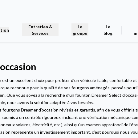
Entretien &
Le
Le
tion
Services
groupe
blog
in
occasion
t un excellent choix pour profiter d’un véhicule fiable, confortable et b
que reconnue pour la qualité de ses fourgons aménagés, pensés pour l’a
ien. Que vous soyez à la recherche d’un fourgon Dreamer Select d’occasi
ble, nous avons la solution adaptée à vos besoins.
ourgons Dreamer d’occasion révisés et garantis, afin de vous offrir la tr
t soumis à un contrôle rigoureux, incluant une vérification mécanique c
neaux solaires, électricité, etc.), ainsi qu’un examen approfondi de l’éta
casion représente un investissement important, c’est pourquoi nous v