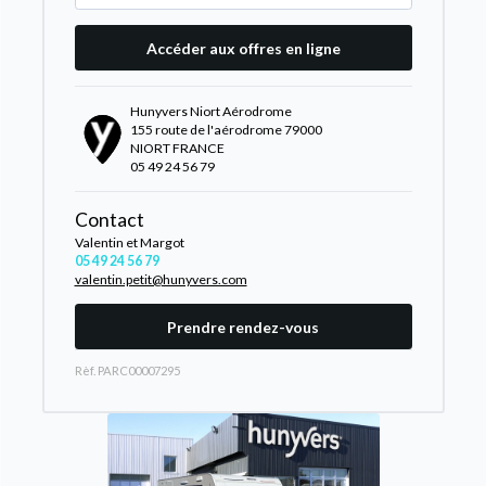
Accéder aux offres en ligne
Hunyvers Niort Aérodrome
155 route de l'aérodrome 79000
NIORT FRANCE
05 49 24 56 79
Contact
Valentin et Margot
05 49 24 56 79
valentin.petit@hunyvers.com
Prendre rendez-vous
Rèf. PARC00007295