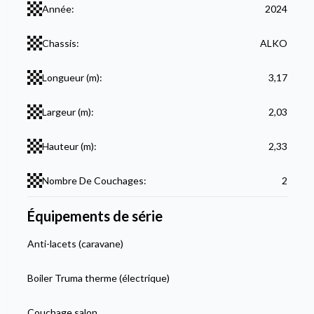
Année:
2024
Chassis:
ALKO
Longueur (m):
3,17
Largeur (m):
2,03
Hauteur (m):
2,33
Nombre De Couchages:
2
Équipements de série
Anti-lacets (caravane)
Boiler Truma therme (électrique)
Couchage salon