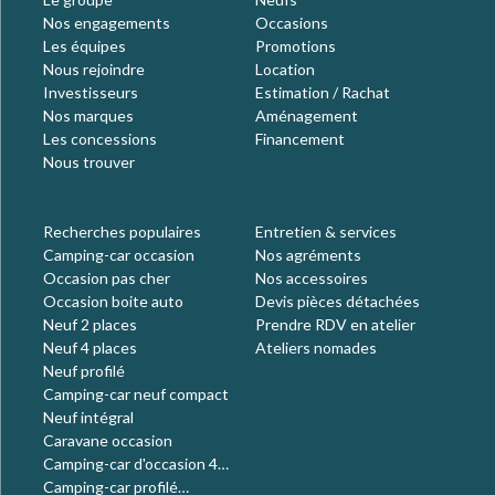
Nos engagements
Occasions
Les équipes
Promotions
Nous rejoindre
Location
Investisseurs
Estimation / Rachat
Nos marques
Aménagement
Les concessions
Financement
Nous trouver
Recherches populaires
Entretien & services
Camping-car occasion
Nos agréments
Occasion pas cher
Nos accessoires
Occasion boite auto
Devis pièces détachées
Neuf 2 places
Prendre RDV en atelier
Neuf 4 places
Ateliers nomades
Neuf profilé
Camping-car neuf compact
Neuf intégral
Caravane occasion
Camping-car d'occasion 4
places
Camping-car profilé