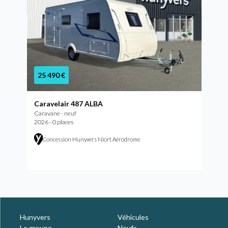
25 490 €
Caravelair 487 ALBA
Caravane - neuf
2026 - 0 places
Concession Hunyvers Niort Aérodrome
Hunyvers
Véhicules
Le groupe
Neufs