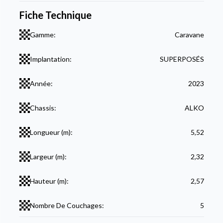
Fiche Technique
Gamme:
Caravane
Implantation:
SUPERPOSÉS
Année:
2023
Chassis:
ALKO
Longueur (m):
5,52
Largeur (m):
2,32
Hauteur (m):
2,57
Nombre De Couchages:
5