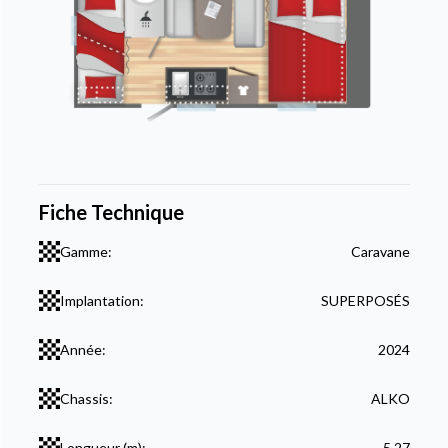
Fiche Technique
Gamme:
Caravane
Implantation:
SUPERPOSÉS
Année:
2024
Chassis:
ALKO
Longueur (m):
5,27