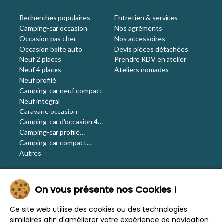
Recherches populaires
Entretien & services
Camping-car occasion
Nos agréments
Occasion pas cher
Nos accessoires
Occasion boite auto
Devis pièces détachées
Neuf 2 places
Prendre RDV en atelier
Neuf 4 places
Ateliers nomades
Neuf profilé
Camping-car neuf compact
Neuf intégral
Caravane occasion
Camping-car d'occasion 4
places
Camping-car profilé
occasion
Camping-car compact
occasion
Autres
Le blog
On vous présente nos Cookies !
Actualités
Évènements
Ce site web utilise des cookies ou des technologies
Nos conseils
similaires afin d'améliorer votre expérience de navigation