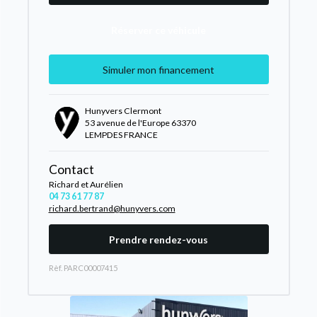
Réserver ce véhicule
Simuler mon financement
Hunyvers Clermont
53 avenue de l'Europe 63370
LEMPDES FRANCE
Contact
Richard et Aurélien
04 73 61 77 87
richard.bertrand@hunyvers.com
Prendre rendez-vous
Rèf. PARC00007415