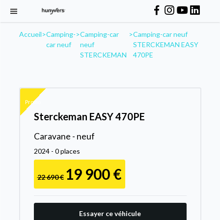
Accueil
>
Camping-
>
Camping-car
>
Camping-car neuf
car neuf
neuf
STERCKEMAN EASY
STERCKEMAN
470PE
Promo
Sterckeman EASY 470PE
Caravane - neuf
2024 - 0 places
19 900 €
22 690 €
Essayer ce véhicule