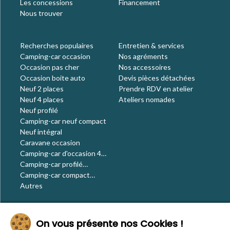
Les concessions
Financement
Nous trouver
Recherches populaires
Entretien & services
Camping-car occasion
Nos agréments
Occasion pas cher
Nos accessoires
Occasion boite auto
Devis pièces détachées
Neuf 2 places
Prendre RDV en atelier
Neuf 4 places
Ateliers nomades
Neuf profilé
Camping-car neuf compact
Neuf intégral
Caravane occasion
Camping-car d'occasion 4
places
Camping-car profilé
occasion
Camping-car compact
occasion
Autres
Le blog
On vous présente nos Cookies !
Actualités