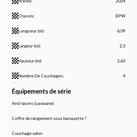
Année:
2024
Chassis:
BPW
Longueur (m):
6,09
Largeur (m):
2,3
Hauteur (m):
2,63
Nombre De Couchages:
4
Équipements de série
Anti-lacets (caravane)
Coffre de rangement sous banquette ?
Couchage salon