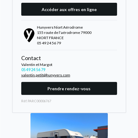
Accéder aux offres en ligne
Hunyvers Niort Aérodrome
155 route de l'aérodrome 79000
NIORT FRANCE
05 49 24 56 79
Contact
Valentin et Margot
05 49 24 56 79
valentin.petit@hunyvers.com
Prendre rendez-vous
Rèf. PARC00006767