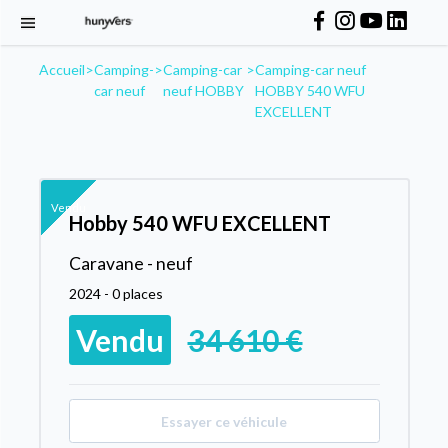
Accueil
>
Camping-
>
Camping-car
>
Camping-car neuf
car neuf
neuf HOBBY
HOBBY 540 WFU
EXCELLENT
Vendu
Hobby 540 WFU EXCELLENT
Caravane - neuf
2024 - 0 places
Vendu
34 610 €
Essayer ce véhicule