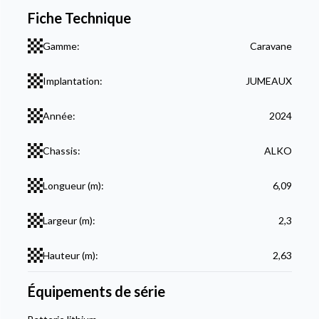
Fiche Technique
Gamme:
Caravane
Implantation:
JUMEAUX
Année:
2024
Chassis:
ALKO
Longueur (m):
6,09
Largeur (m):
2,3
Hauteur (m):
2,63
Équipements de série