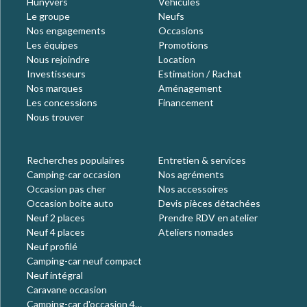
Hunyvers
Véhicules
Le groupe
Neufs
Nos engagements
Occasions
Les équipes
Promotions
Nous rejoindre
Location
Investisseurs
Estimation / Rachat
Nos marques
Aménagement
Les concessions
Financement
Nous trouver
Recherches populaires
Entretien & services
Camping-car occasion
Nos agréments
Occasion pas cher
Nos accessoires
Occasion boite auto
Devis pièces détachées
Neuf 2 places
Prendre RDV en atelier
Neuf 4 places
Ateliers nomades
Neuf profilé
Camping-car neuf compact
Neuf intégral
Caravane occasion
Camping-car d'occasion 4