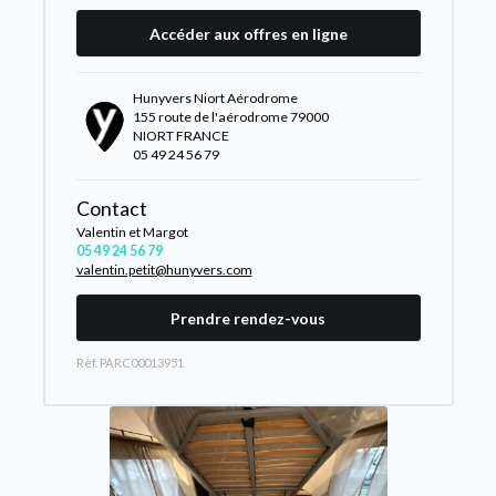
Accéder aux offres en ligne
Hunyvers Niort Aérodrome
155 route de l'aérodrome 79000
NIORT FRANCE
05 49 24 56 79
Contact
Valentin et Margot
05 49 24 56 79
valentin.petit@hunyvers.com
Prendre rendez-vous
Rèf. PARC00013951