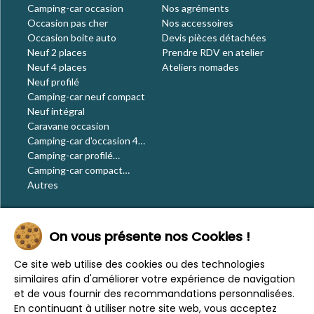
Camping-car occasion
Nos agréments
Occasion pas cher
Nos accessoires
Occasion boite auto
Devis pièces détachées
Neuf 2 places
Prendre RDV en atelier
Neuf 4 places
Ateliers nomades
Neuf profilé
Camping-car neuf compact
Neuf intégral
Caravane occasion
Camping-car d'occasion 4
places
Camping-car profilé
occasion
Camping-car compact
occasion
Autres
Le blog
On vous présente nos Cookies !
Actualités
Évènements
Ce site web utilise des cookies ou des technologies
Nos conseils
similaires afin d'améliorer votre expérience de navigation
Vos voyages
et de vous fournir des recommandations personnalisées.
CaraMaps
En continuant à utiliser notre site web, vous acceptez