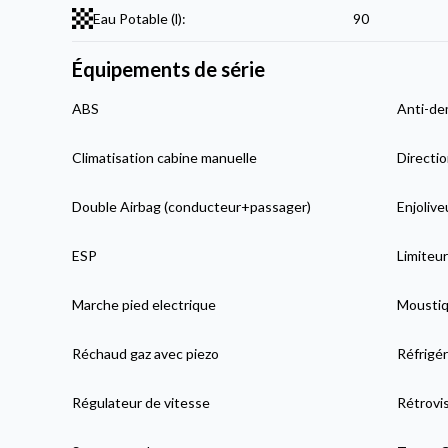
Eau Potable (l):
90
Équipements de série
ABS
Anti-de
Climatisation cabine manuelle
Directio
Double Airbag (conducteur+passager)
Enjolive
ESP
Limiteur
Marche pied electrique
Moustiqu
Réchaud gaz avec piezo
Réfrigé
Régulateur de vitesse
Rétrovi