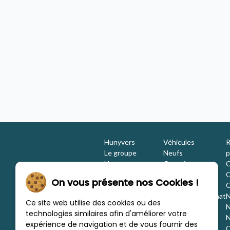
3G ATLAS EDITION 60ANS
Etrusco CV 600DF 4X4
Camping-car - occasion
HUNYVERS
2023 - 4 places
ccasion
À partir de
/mois
471,66 €
/mois
,40 €
Concession Hunyvers Lyon Saint Priest
Hunyvers Limoges
Hunyvers
Véhicules
R
Le groupe
Neufs
p
Nos engagements
Occasions
C
Les équipes
Promotions
O
On vous présente nos Cookies !
Nous rejoindre
Location
O
Investisseurs
Estimation / Rachat
N
Ce site web utilise des cookies ou des
Nos marques
Aménagement
N
technologies similaires afin d'améliorer votre
Les concessions
Financement
N
expérience de navigation et de vous fournir des
Nous trouver
C