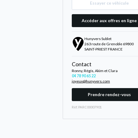
Essayer ce véhicule
Accéder aux offres en ligne
Hunyvers Sublet
263 route de Grenoble 69800
SAINT-PRIEST FRANCE
Contact
Ronny, Régis, Akim et Clara
04 78 90 65 22
joyeux@hunyvers.com
Prendre rendez-vous
Rèf. PARC00007901