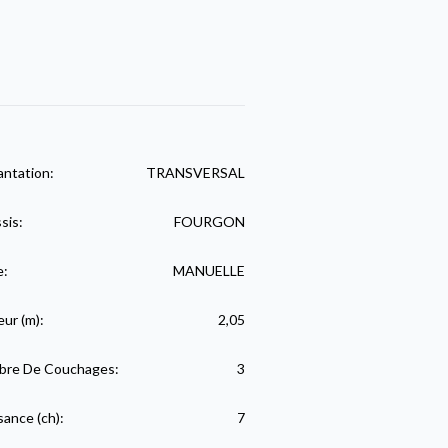
antation:
TRANSVERSAL
sis:
FOURGON
e:
MANUELLE
eur (m):
2,05
re De Couchages:
3
sance (ch):
7