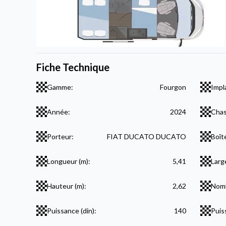
Fiche Technique
Gamme:
Fourgon
Impl
Année:
2024
Chas
Porteur:
FIAT DUCATO DUCATO
Boît
Longueur (m):
5,41
Larg
Hauteur (m):
2,62
Nomb
Puissance (din):
140
Puis