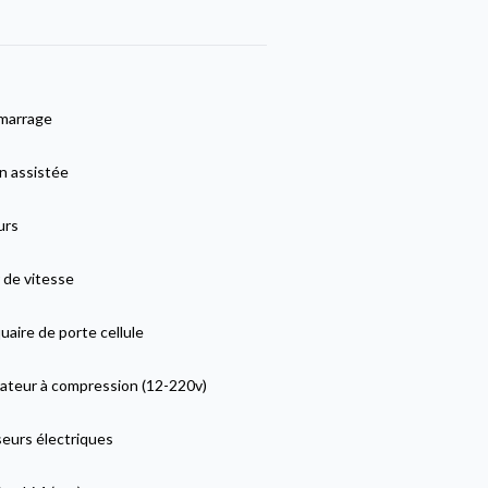
marrage
n assistée
urs
 de vitesse
aire de porte cellule
rateur à compression (12-220v)
seurs électriques