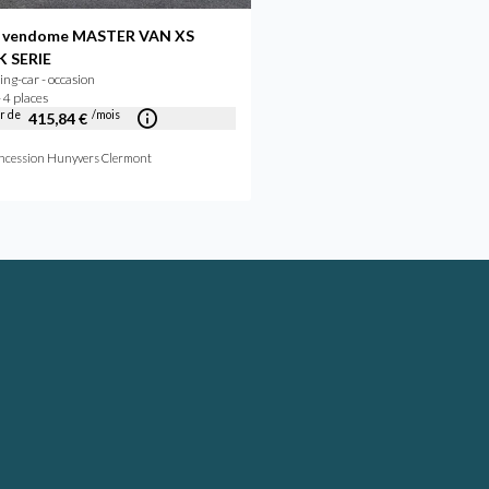
 vendome MASTER VAN XS
Roadcar R540
Camping-car - occasion
 SERIE
2020 - 4 places
g-car - occasion
À partir de
/mois
425,31 €
 4 places
ir de
/mois
415,84 €
Concession Hunyvers Lyon Sain
ncession Hunyvers Clermont