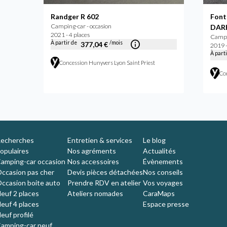
Randger R 602
Font
Camping-car - occasion
DARK
2021 - 4 places
Campin
À partir de
/mois
377,04 €
2019 -
À part
Concession Hunyvers Lyon Saint Priest
Co
echerches
Entretien & services
Le blog
opulaires
Nos agréments
Actualités
amping-car occasion
Nos accessoires
Évènements
ccasion pas cher
Devis pièces détachées
Nos conseils
ccasion boite auto
Prendre RDV en atelier
Vos voyages
euf 2 places
Ateliers nomades
CaraMaps
euf 4 places
Espace presse
euf profilé
amping-car neuf