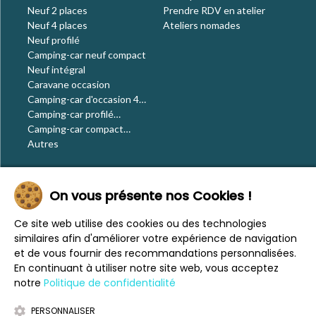
Neuf 2 places
Prendre RDV en atelier
Neuf 4 places
Ateliers nomades
Neuf profilé
Camping-car neuf compact
Neuf intégral
Caravane occasion
Camping-car d'occasion 4
places
Camping-car profilé
occasion
Camping-car compact
occasion
Autres
Le blog
On vous présente nos Cookies !
Actualités
Évènements
Ce site web utilise des cookies ou des technologies
Nos conseils
similaires afin d'améliorer votre expérience de navigation
Vos voyages
et de vous fournir des recommandations personnalisées.
CaraMaps
En continuant à utiliser notre site web, vous acceptez
Espace presse
notre
Politique de confidentialité
PERSONNALISER