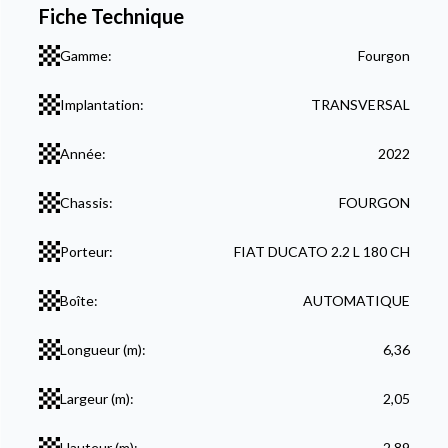
Fiche Technique
Gamme:
Fourgon
Implantation:
TRANSVERSAL
Année:
2022
Chassis:
FOURGON
Porteur:
FIAT DUCATO 2.2 L 180 CH
Boîte:
AUTOMATIQUE
Longueur (m):
6,36
Largeur (m):
2,05
Hauteur (m):
2,89