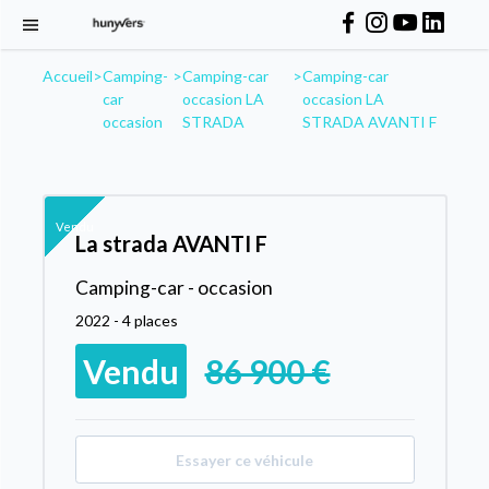
Accueil
>
Camping-
>
Camping-car
>
Camping-car
car
occasion LA
occasion LA
occasion
STRADA
STRADA AVANTI F
Vendu
La strada AVANTI F
Camping-car - occasion
2022 - 4 places
Vendu
86 900 €
Essayer ce véhicule