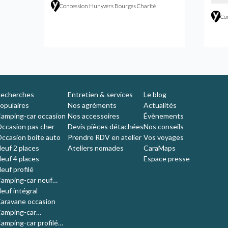
Concession Hunyvers Bourges Charité
Co
echerches
Entretien & services
Le blog
opulaires
Nos agréments
Actualités
amping-car occasion
Nos accessoires
Évènements
ccasion pas cher
Devis pièces détachées
Nos conseils
ccasion boite auto
Prendre RDV en atelier
Vos voyages
euf 2 places
Ateliers nomades
CaraMaps
euf 4 places
Espace presse
euf profilé
amping-car neuf
ompact
euf intégral
aravane occasion
amping-car
'occasion 4 places
amping-car profilé