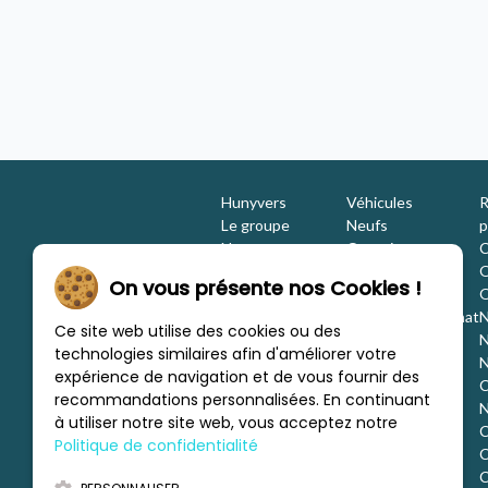
À partir de
/mois
567,40 €
unyvers Lyon Saint Priest
Concession Hunyvers Limoges
Hunyvers
Véhicules
R
Le groupe
Neufs
p
Nos engagements
Occasions
C
Les équipes
Promotions
O
On vous présente nos Cookies !
Nous rejoindre
Location
O
Investisseurs
Estimation / Rachat
N
Ce site web utilise des cookies ou des
Nos marques
Aménagement
N
technologies similaires afin d'améliorer votre
Les concessions
Financement
N
expérience de navigation et de vous fournir des
Nous trouver
C
recommandations personnalisées. En continuant
c
N
à utiliser notre site web, vous acceptez notre
C
Politique de confidentialité
C
d
C