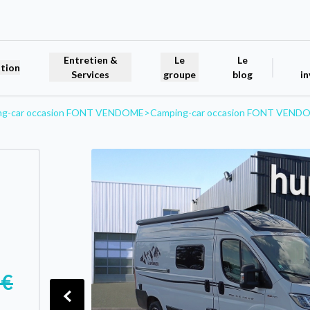
Entretien &
Le
Le
tion
Services
groupe
blog
in
ng-car occasion FONT VENDOME
>
Camping-car occasion FONT VE
 €