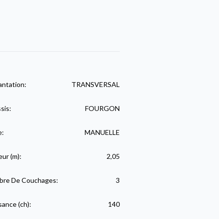
antation:
TRANSVERSAL
sis:
FOURGON
e:
MANUELLE
eur (m):
2,05
re De Couchages:
3
sance (ch):
140