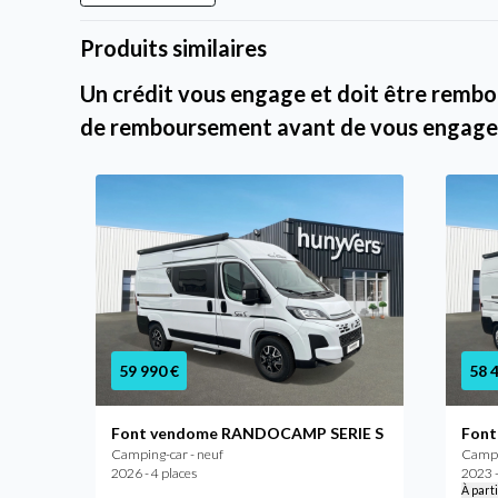
Produits similaires
Un crédit vous engage et doit être rembou
de remboursement avant de vous engage
59 990 €
58 
60ANS
Font vendome RANDOCAMP SERIE S
Font
Camping-car - neuf
Campin
2026 - 4 places
2023 -
À part