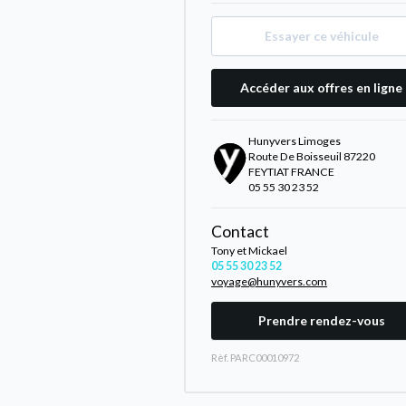
Essayer ce véhicule
Accéder aux offres en ligne
Hunyvers Limoges
Route De Boisseuil 87220
FEYTIAT FRANCE
05 55 30 23 52
Contact
Tony et Mickael
05 55 30 23 52
voyage@hunyvers.com
Prendre rendez-vous
Rèf. PARC00010972