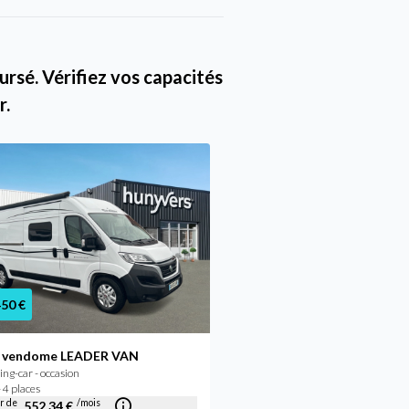
rsé. Vérifiez vos capacités
r.
450 €
59 990 €
 vendome LEADER VAN
Font vendome RANDOCA
g-car - occasion
Camping-car - neuf
 4 places
2026 - 4 places
ir de
/mois
552,34 €