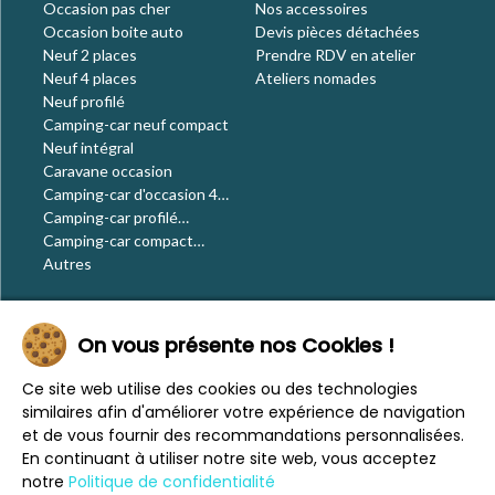
Occasion pas cher
Nos accessoires
Occasion boite auto
Devis pièces détachées
Neuf 2 places
Prendre RDV en atelier
Neuf 4 places
Ateliers nomades
Neuf profilé
Camping-car neuf compact
Neuf intégral
Caravane occasion
Camping-car d'occasion 4
places
Camping-car profilé
occasion
Camping-car compact
occasion
Autres
Le blog
On vous présente nos Cookies !
Actualités
Évènements
Ce site web utilise des cookies ou des technologies
Nos conseils
similaires afin d'améliorer votre expérience de navigation
Vos voyages
et de vous fournir des recommandations personnalisées.
CaraMaps
En continuant à utiliser notre site web, vous acceptez
Espace presse
notre
Politique de confidentialité