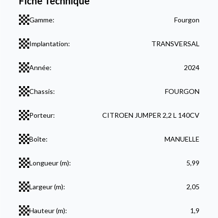
Fiche Technique
Gamme:
Fourgon
Implantation:
TRANSVERSAL
Année:
2024
Chassis:
FOURGON
Porteur:
CITROEN JUMPER 2,2 L 140CV
Boîte:
MANUELLE
Longueur (m):
5,99
Largeur (m):
2,05
Hauteur (m):
1,9