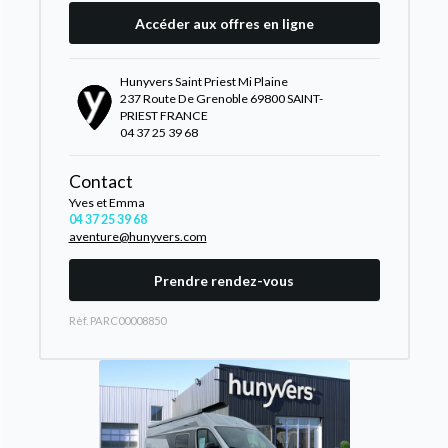
Accéder aux offres en ligne
Hunyvers Saint Priest Mi Plaine
237 Route De Grenoble 69800 SAINT-
PRIEST FRANCE
04 37 25 39 68
Contact
Yves et Emma
04 37 25 39 68
aventure@hunyvers.com
Prendre rendez-vous
Rèf. PARC00008850